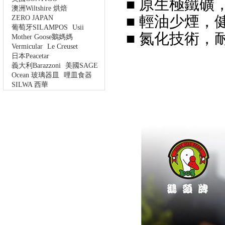
■ 原生極鐵礦
澳洲Wiltshire 烘焙
■ 輕油少煙，
ZERO JAPAN
葡萄牙SILAMPOS
Usii
■ 氮化技術，
Mother Goose鵝媽媽
Vermicular
Le Creuset
日本Peacetar
義大利Barazzoni
美國SAGE
Ocean 玻璃器皿
哩皿食器
SILWA 西華