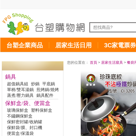
台塑企業商品
居家生活日用
3C家電票券
您的位置在：
首頁
>
居家生活寢具
>
餐廚
鍋具
超值鍋具組
炒鍋
平底鍋
單柄/雙耳湯鍋
煎烤鍋/燒烤
蒸煮/壓力鍋具
鍋具配件
保鮮盒/袋、便當盒
玻璃保鮮盒
塑料保鮮盒
不鏽鋼保鮮盒
保鮮密封罐/收納罐
保鮮袋/膜、封口機
便當盒/保溫袋