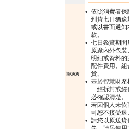
依照消費者保
到貨七日猶豫
或以書面通知
款。
七日鑑賞期間
原廠內外包裝
明細或資料的
配件費用。組
貨。
退/換貨
基於智慧財產
一經拆封或經
必確認清楚。
若因個人未依
司恕不接受退
請您以原送貨
失，請另使用