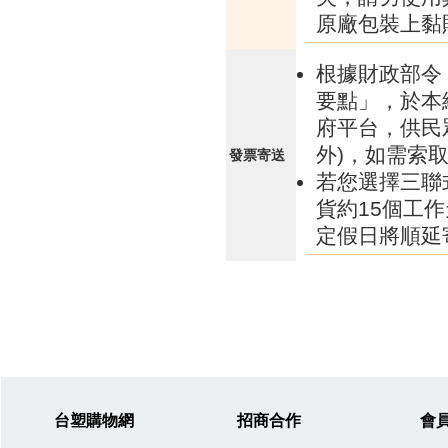
原廠包裝上黏
根據財政部令 
要點」，於本
府平台，供民
外)，如需索
發票寄送
若您選擇三聯
貨約15個工
定假日將順延
台塑購物網
招商合作
會