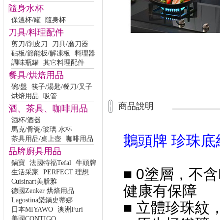
隨身水杯
保溫杯/罐
隨身杯
刀具/料理配件
剪刀/削皮刀
刀具/磨刀器
砧板/節能板/解凍板
料理器
調味瓶罐
其它料理配件
餐具/烘焙用品
碗/盤
筷子/湯匙/餐刀/叉子
烘焙用品
吸管
商品說明
酒、茶具、咖啡用品
酒杯/酒器
馬克/骨瓷/玻璃 水杯
鵝頭牌 珍珠底紋
茶具用品/桌上壺
咖啡用品
品牌廚具用品
鍋寶
法國特福Tefal
牛頭牌
■ 0塗層，不含
生活采家
PERFECT 理想
Cuisinart美膳雅
健康有保障
德國Zenker 烘焙用品
Lagostina樂鍋史蒂娜
■ 立體珍珠紋
日本MIYAWO
澳洲Furi
美國CONTIGO