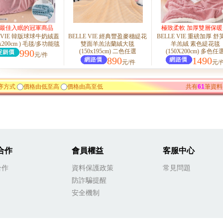
天最佳入眠的冠軍商品
極致柔軟 加厚雙層保暖
E VIE 韓版球球牛奶絨蓋
BELLE VIE 經典豐盈麥穗緹花
BELLE VIE 重磅加厚 舒
◎
0x200cm ) 毛毯/多功能毯
雙面羊羔法蘭絨大毯
羊羔絨 素色緹花毯
990
(150x195cm) 二色任選
(150X200cm) 多色任
元/件
890
1490
元/件
元/
序方式
價格由低至高
價格由高至低
共有
61
筆資料
合作
會員權益
客服中心
合作
資料保護政策
常見問題
防詐騙提醒
安全機制