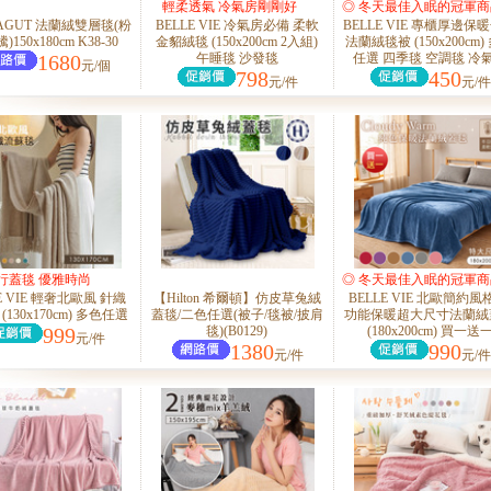
輕柔透氣 冷氣房剛剛好
◎ 冬天最佳入眠的冠軍商
AGUT 法蘭絨雙層毯(粉
BELLE VIE 冷氣房必備 柔軟
BELLE VIE 專櫃厚邊保
◎
150x180cm K38-30
金貂絨毯 (150x200cm 2入組)
法蘭絨毯被 (150x200cm)
1680
午睡毯 沙發毯
任選 四季毯 空調毯 冷
元/個
798
450
元/件
元/件
行蓋毯 優雅時尚
◎ 冬天最佳入眠的冠軍商
E VIE 輕奢北歐風 針織
【Hilton 希爾頓】仿皮草兔絨
BELLE VIE 北歐簡約風
◎
(130x170cm) 多色任選
蓋毯/二色任選(被子/毯被/披肩
功能保暖超大尺寸法蘭絨
999
毯)(B0129)
(180x200cm) 買一送
元/件
1380
990
元/件
元/件