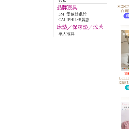
其它
品牌寢具
MONT
白圖騰)
3M
愛傢舒眠館
CALIPHIL佳麗惠
床墊／保潔墊／涼蓆
單人寢具
旅
BELL
流蘇毯 