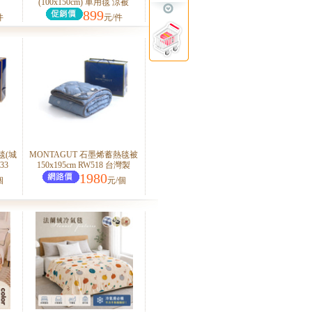
(100x150cm) 車用毯 涼被
899
件
元/件
毯(城
MONTAGUT 石墨烯蓄熱毯被
33
150x195cm RW518 台灣製
1980
個
元/個