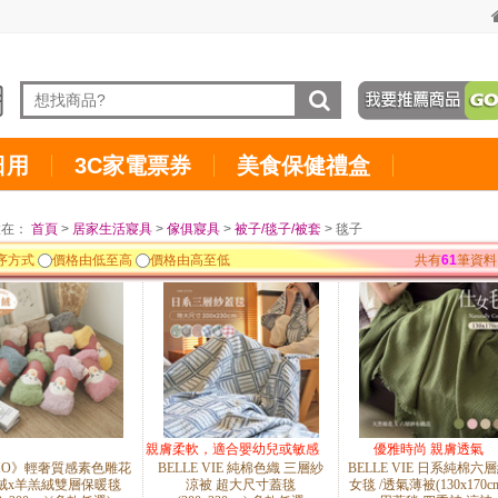
日用
3C家電票券
美食保健禮盒
置在：
首頁
>
居家生活寢具
>
傢俱寢具
>
被子/毯子/被套
> 毯子
序方式
價格由低至高
價格由高至低
共有
61
筆資料
親膚柔軟，適合嬰幼兒或敏感
優雅時尚 親膚透氣
HO》輕奢質感素色雕花
BELLE VIE 純棉色織 三層紗
BELLE VIE 日系純棉六
肌
絨x羊羔絨雙層保暖毯
涼被 超大尺寸蓋毯
女毯 /透氣薄被(130x170c