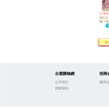
◎ 冬
BELL
毯( 15
排
台塑購物網
招商
公司簡介
廠商
相關連結