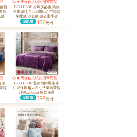
品
◎ 冬天最佳入眠的冠軍商品
暖金貂
BELLE VIE 冷氣房必備 柔軟
◎
 多款
金貂絨毯 (150x200cm) 空調毯
氣毯
午睡毯 沙發毯 辦公室小被
450
元/件
品
◎ 冬天最佳入眠的冠軍商品
格 多
BELLE VIE 北歐簡約風格 多
◎
蓋毯
功能保暖超大尺寸法蘭絨蓋毯
一
(180x200cm) 多款任選
698
元/件