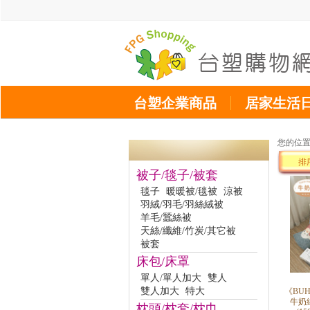
台塑企業商品
居家生活
您的位
排
被子/毯子/被套
毯子
暖暖被/毯被
涼被
羽絨/羽毛/羽絲絨被
羊毛/蠶絲被
天絲/纖維/竹炭/其它被
被套
床包/床罩
單人/單人加大
雙人
雙人加大
特大
《BU
牛奶
枕頭/枕套/枕巾