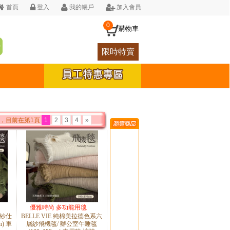
首頁
登入
我的帳戶
加入會員
0
購物車
限時特賣
，目前在第1頁
1
2
3
4
»
優雅時尚 多功能用毯
層紗仕
BELLE VIE 純棉美拉德色系六
m) 車
層紗飛機毯/ 辦公室午睡毯