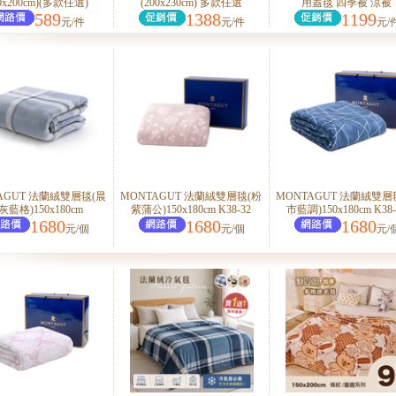
50x200cm)(多款任選)
(200x230cm) 多款任選
用蓋毯 四季被 涼被
589
1388
1199
元/件
元/件
元/
AGUT 法蘭絨雙層毯(晨
MONTAGUT 法蘭絨雙層毯(粉
MONTAGUT 法蘭絨雙層
灰藍格)150x180cm
紫蒲公)150x180cm K38-32
市藍調)150x180cm K38-
1680
1680
1680
元/個
元/個
元/