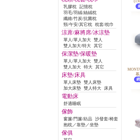
(1
乳膠枕
記憶枕
羽毛/羽絨/絲絨枕
纖維/竹炭/抗菌枕
頸/午安/其它枕
枕套/枕巾
涼蓆/麻將席/冰涼墊
單人/單人加大
雙人
雙人加大/特大
其它
保潔墊/保暖墊
單人/單人加大
雙人
雙人加大
特大
其它
MONT
床墊/床具
慕
單人床墊
雙人床墊
加大床墊
雙人特大
床具
電動床
舒適睡眠
傢飾
窗簾/門簾/紡品
沙發套/椅套
抱枕／靠墊／坐墊
傢俱