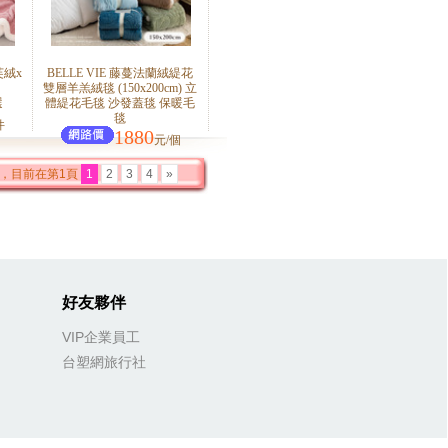
芙絨x
BELLE VIE 藤蔓法蘭絨緹花
雙層羊羔絨毯 (150x200cm) 立
選
體緹花毛毯 沙發蓋毯 保暖毛
毯
件
1880
元/個
，目前在第1頁
1
2
3
4
»
好友夥伴
VIP企業員工
台塑網旅行社