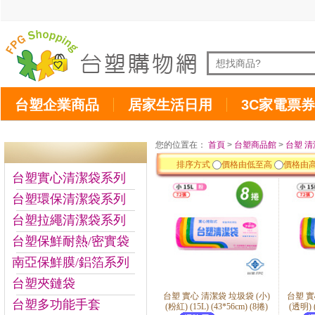
台塑企業商品
居家生活日用
3C家電票券
您的位置在：
首頁
>
台塑商品館
>
台塑 清
排序方式
價格由低至高
價格由
台塑實心清潔袋系列
台塑環保清潔袋系列
台塑拉繩清潔袋系列
台塑保鮮耐熱/密實袋
南亞保鮮膜/鋁箔系列
台塑夾鏈袋
台塑 實心 清潔袋 垃圾袋 (小)
台塑 實
台塑多功能手套
(粉紅) (15L) (43*56cm) (8捲)
(透明) (