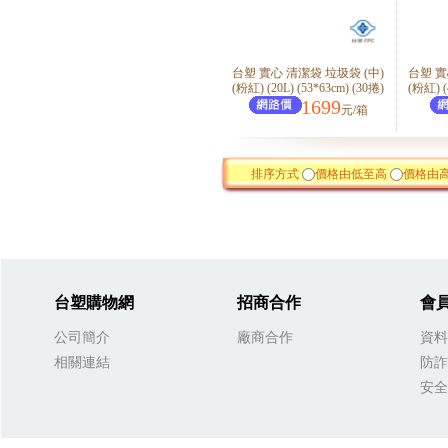
台塑 實心 清潔袋 垃圾袋 (中)
台塑 實
(粉紅) (20L) (53*63cm) (30捲)
(粉紅) (
1699
元/箱
排序方式
價格由低至高
價格由
台塑購物網
招商合作
會
公司簡介
廠商合作
資料
相關連結
防詐
安全