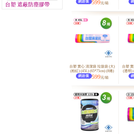
599
元/箱
台塑 遮蔽防塵膠帶
台塑 實心 清潔袋 垃圾袋 (大)
台塑 實
(粉紅) (45L) (65*75cm) (8捲)
(透明) (
599
元/箱