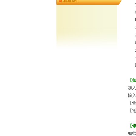
聯絡我們
【
加
輸
【
【
【
如