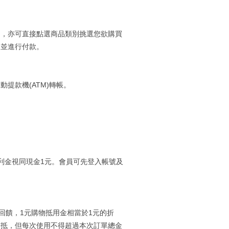
品，亦可直接點選商品類別挑選您欲購買
容並進行付款。
提款機(ATM)轉帳。
利金視同現金1元。會員可先登入帳號及
金回饋，1元購物抵用金相當於1元的折
扣抵，但每次使用不得超過本次訂單總金