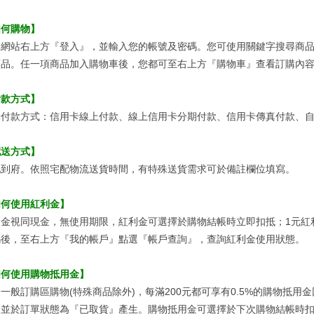
如何購物】
選網站右上方『登入』，並輸入您的帳號及密碼。您可使用關鍵字搜尋商
商品。任一項商品加入購物車後，您都可至右上方『購物車』查看訂購內
付款方式】
付款方式：信用卡線上付款、線上信用卡分期付款、信用卡傳真付款、自動
配送方式】
配到府。依照宅配物流送貨時間，有特殊送貨需求可於備註欄位填寫。
如何使用紅利金】
利金視同現金，無使用期限，紅利金可選擇於購物結帳時立即扣抵；1元紅
碼後，至右上方『我的帳戶』點選『帳戶查詢』，查詢紅利金使用狀態。
如何使用購物抵用金】
一般訂購區購物(特殊商品除外)，每滿200元都可享有0.5%的購物抵用
，並於訂單狀態為『已取貨』產生。購物抵用金可選擇於下次購物結帳時