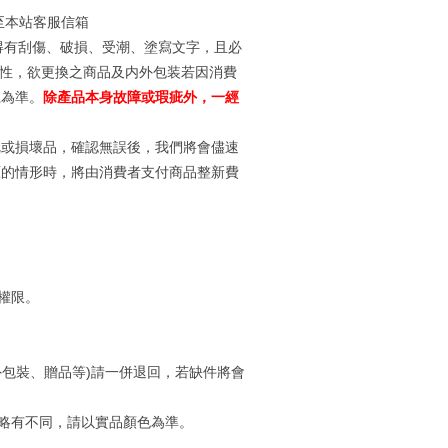
至本站客服信箱
得有刮傷、破損、受潮、塗寫文字，且必
整性，欲更換之商品及内外包装若因消費
號為準。
除產品本身故障或瑕疵外，一經
疵或損壞品，確認無誤後，我們將會儘速
原的情形時，將由消費者支付商品整新費
權限。
包裝、贈品等)請一併退回，若缺件將會
略有不同，請以實品顏色為準。