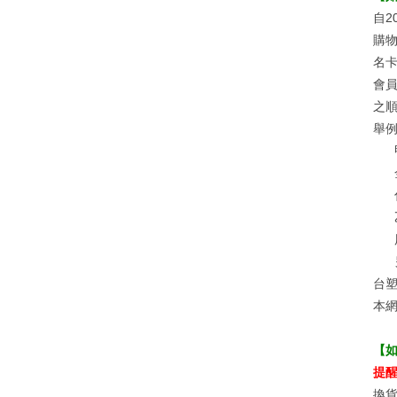
自2
購物
名卡
會
之
舉
台
本
【
提
換