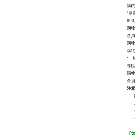
額的
*舉
80
購
會
購
購
*
專
購
會
注
【