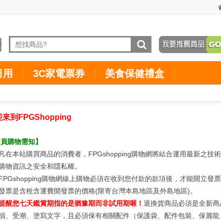
日用
3C家電票券
美食保健禮盒
來到FPGShopping
會員購物需知】
凡在本站購買商品的消費者，FPGshopping購物網將結合運用最新之
購物資訊之安全和隱私權。
FPGshopping購物網線上購物必須在收到您付款的款項後，才能開立
發票是含稅含運費開發票的價格(限寄台灣本島地區及外島地區)。
提醒您七天鑑賞期指的是猶豫期而非試用期喔！
退換貨商品必須是全新商
損、受潮、塗寫文字，且必須保有相關配件（保護袋、配件包裝、保麗龍、