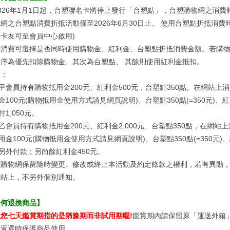
026年1月1日起，台塑聯名卡將停止發行「台塑點」，台塑購物網之消
網之台塑點消費折抵活動僅至2026年6月30日止。 使用台塑點折抵消
卡友可至會員中心啟用)
員消費可選擇是否同時使用購物金、紅利金、台塑點折抵消費金額。若購
順序為優先扣除購物金、其次為台塑點、 其餘則使用紅利金抵扣。
例：
甲會員持有購物抵用金200元、紅利金500元，台塑點350點。在網站上消
金100元(購物抵用金使用方式請見網頁說明)、台塑點350點(=350元)
付1,050元。
乙會員持有購物抵用金200元、紅利金2,000元、台塑點350點，在網站上
用金100元(購物抵用金使用方式請見網頁說明)、台塑點350點(=350元)
另外付款；另尚餘紅利金450元。
塑購物網保留隨時變更、修改或終止本活動及約定條款之權利，若有異動
網站上，不另外個別通知。
如何退換商品】
醒您七天鑑賞期指的是猶豫期而非試用期喔!
鑑賞期內請保留原「運送外箱
貨返還時保護商品使用。