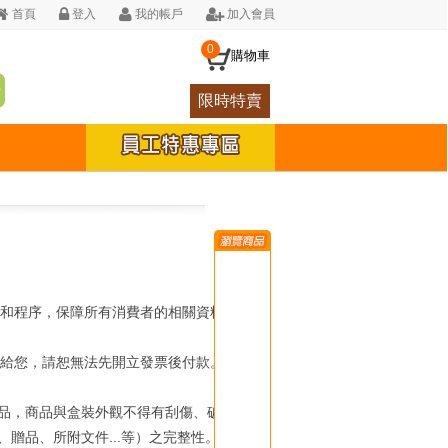
首頁
登入
我的帳戶
加入會員
0
購物車
限時特賣
技術和程序，保障所有消費者的相關資料及
發票給您，請恕無法先開立發票後付款。
品，商品與盒裝外觀不得有刮傷、破
贈品、所附文件...等）之完整性。鑑