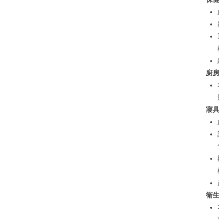
廚
寢
衛生