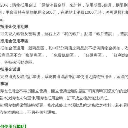
20%；購物抵用金以 「原始消費金額」來計算，使用期限6個月，期限
例：甲會員持有購物抵用金500元，在網站上消費1000元時，將可選擇扣
0元。
物抵用金使用期限
員可先登入帳號及密碼後，至右上方『我的帳戶』點選『帳戶查詢』，查
物抵用金使用專區
物抵扣金僅適用一般商品區，其中部分商店之商品恕不提供購物金折扣，
一般商品區不含「集購專區」、「免費低價區」、「任選專區」、「紅利點
區」等特殊活動專區。
物抵用金返還
員完成退貨及取消訂單後，系統將退還該筆訂單使用之購物抵用金，返還
意事項
購物抵用金不再另開立發票，開立發票金額以該訂單購買時實際支付的金
若本次購物未勾選使用購物抵用金時，訂單成立後恕無法折抵。
台塑購物網保留隨時變更、修改或終止本活動及約定條款之權利，若有異
佈在本網站上，不另外個別通知。
如何使用台塑點】