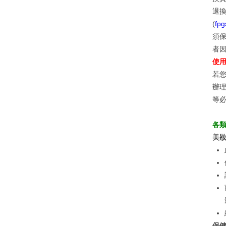
退換
(
fpg
須保
者
使
若
辦
等
各
美
保