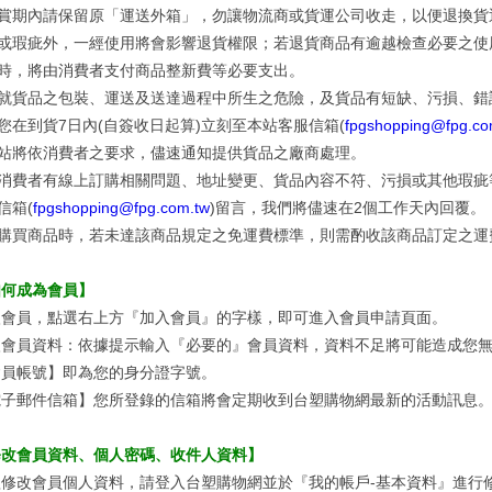
賞期內請保留原「運送外箱」，勿讓物流商或貨運公司收走，以便退換貨
或瑕疵外，一經使用將會影響退貨權限；若退貨商品有逾越檢查必要之使
時，將由消費者支付商品整新費等必要支出。
就貨品之包裝、運送及送達過程中所生之危險，及貨品有短缺、污損、錯
您在到貨7日內(自簽收日起算)立刻至本站客服信箱(
fpgshopping@fpg.co
站將依消費者之要求，儘速通知提供貨品之廠商處理。
消費者有線上訂購相關問題、地址變更、貨品內容不符、污損或其他瑕疵
信箱(
fpgshopping@fpg.com.tw
)留言，我們將儘速在2個工作天內回覆。
購買商品時，若未達該商品規定之免運費標準，則需酌收該商品訂定之運
如何成為會員】
入會員，點選右上方『加入會員』的字樣，即可進入會員申請頁面。
入會員資料：依據提示輸入『必要的』會員資料，資料不足將可能造成您
會員帳號】即為您的身分證字號。
電子郵件信箱】您所登錄的信箱將會定期收到台塑購物網最新的活動訊息
修改會員資料、個人密碼、收件人資料】
欲修改會員個人資料，請登入台塑購物網並於『我的帳戶-基本資料』進行