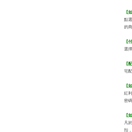
【
點
的
【
選擇
【
宅
【
紅
密
【
凡於
扣