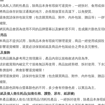
此為私人消耗性產品，除商品本身有瑕疵可退貨外，一經拆封、食用或保
將商品保存於陰涼通風的地方，勿長期放置在高溫下，以免變質。
退換貨請保持包裝完整（包含購買商品、附件、內外包裝、贈品等）一併
權限。
網頁商品會因為使用不同的品牌螢幕以及解析度不同，造成圖片顏色呈現
房用品
本商品不提供試用，除商品本身有瑕疵可辦理退貨，商品一經使用或損毀
影響退貨權限，退貨必須保留紙箱及商品外包裝組合之齊全及完整性。
具及服飾
此商品圖為參考用之情境圖示，產品內容以規格敘述內容為準。
請於鑑賞期內確定尺寸規格無誤再使用，商品如經剪標、拆封使用、下水
售價值時，將會影響退貨權限！
辦理退換貨時，請保持包裝完整（包含購買商品、附件、內外包裝、贈品
權限。
產品顏色因每台螢幕顏色的不同，多少會有些微色差，以實品為主。
紙及個人衛生耗品(如衛生棉、護墊、尿布、紙尿褲)
本產品屬個人衛生/清潔用品/消耗性產品，一經拆封使用，除產品本身瑕