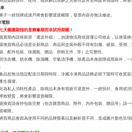
商品如經拆封、使用、或拆解以致缺乏完整性及失去再販售價值時，將會
機車
車子一經領牌或過戶將會影響退貨權限，發票內容亦無法修改。
家電類
七天鑑賞期指的是猶豫期而非試用期喔！
鑑賞期內請保留原「運送外箱」，勿讓物流商或貨運公司收走，以便退換
退換貨商品必須是全新商品，商品與盒裝外觀不得有刮傷、破損、受潮、
袋、配件包裝、保麗龍、贈品、所附文件...等）之完整性。
另洗衣機、烘衣機、除濕機、空氣清淨機，除產品本身故障或瑕疵外，一
品
食品恕無法指定配送日期與時段，冷藏冷凍商品請務必留下隨時可收貨並
產生腐壞。
此為私人消耗性產品，除商品本身有瑕疵可退貨外，一經拆封、食用或消
導致變質，將會影響退貨權限。
退換貨請保持包裝完整（包含購買商品、附件、內外包裝、贈品等）請一
貨權限。
網頁商品會因為使用不同的品牌螢幕以及解析度不同，造成圖片顏色呈現