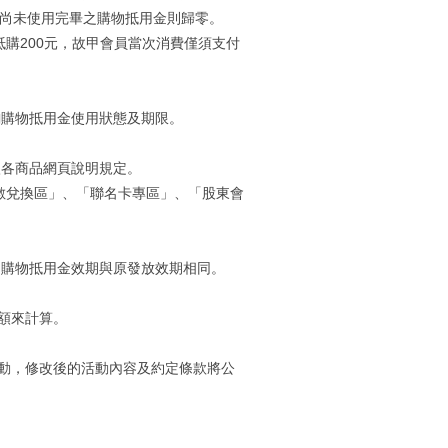
到尚未使用完畢之購物抵用金則歸零。
抵購200元，故甲會員當次消費僅須支付
詢購物抵用金使用狀態及期限。
依各商品網頁說明規定。
數兌換區」、「聯名卡專區」、「股東會
的購物抵用金效期與原發放效期相同。
額來計算。
動，修改後的活動內容及約定條款將公