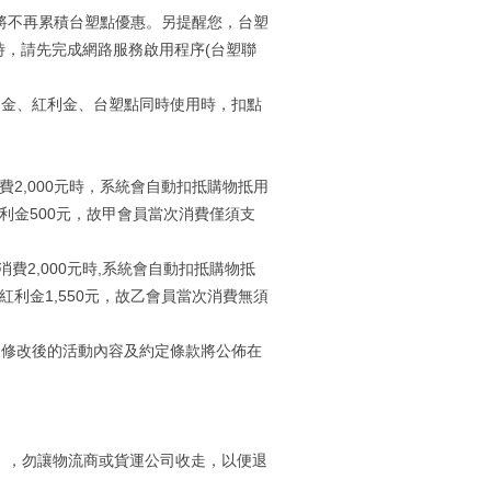
費將不再累積台塑點優惠。另提醒您，台塑
費時，請先完成網路服務啟用程序(台塑聯
物金、紅利金、台塑點同時使用時，扣點
費2,000元時，系統會自動扣抵購物抵用
、紅利金500元，故甲會員當次消費僅須支
消費2,000元時,系統會自動扣抵購物抵
、紅利金1,550元，故乙會員當次消費無須
，修改後的活動內容及約定條款將公佈在
」，勿讓物流商或貨運公司收走，以便退