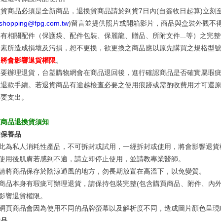
貨商品必須是全新商品，退換貨商品請於到貨7日內(自簽收日起算)立刻
shopping@fpg.com.tw
)留言並提供照片或開箱影片，商品與盒裝外觀不
有相關配件（保護袋、配件包裝、保麗龍、贈品、所附文件...等）之完
因素所造成損壞及污損，恕不更換，欲更換之商品應以原先購買之規格型
用將會影響退貨權限
。
您要辦理退貨，台塑購物網會在商品退回後，進行確認商品是否確實屬瑕
理退款手續。若退貨商品有逾越檢查必要之使用痕跡或需酌收費用才可還
必要支出。
類商品退換貨須知
妝保養品
此為私人消耗性產品，不可拆封或試用，一經拆封或使用，將會影響退貨
使用後肌膚若感到不適，請立即停止使用，並請教專業醫師。
請將商品保存於陰涼通風的地方，勿長期放置在高溫下，以免變質。
商品本身有瑕疵可辦理退貨，請保持包裝完整(包含購買商品、附件、內外
影響退貨權限。
網頁商品會因為使用不同的品牌螢幕以及解析度不同，造成圖片顏色呈現
健品