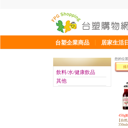
台塑企業商品
居家生活
您的位
排
飲料/水/健康飲品
其他
450
【自然
350m