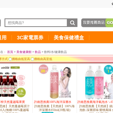
日用
3C家電票券
美食保健禮盒
置在：
首頁
>
美食健康館
>
飲品
> 飲料/水/健康飲品
序方式
價格由低至高
價格由高至低
g鮮榨天然蔓越莓果實
許維恩推薦100%海洋深層水
許維恩推薦海洋氣泡水↘6
思維】天然蔓越莓原汁
許維恩推薦【天然鎂】100%海
許維恩推薦【天然鎂】鎂
↘65折up
up
lx6入(無糖/100%蔓越莓
洋深層水850ml(20瓶/箱)
泡飲-深層原味/蜜桃風味