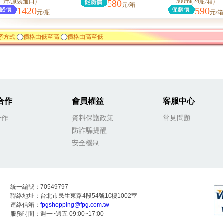
汁/原裝進口)
580
500ml(24瓶/箱)
元/箱
1420
590
元/瓶
元/箱
序方式
價格由低至高
價格由高至低
合作
會員權益
客服中心
合作
資料保護政策
常見問題
防詐騙提醒
安全機制
統一編號：70549797
聯絡地址：台北市民生東路4段54號10樓1002室
連絡信箱：
fpgshopping@fpg.com.tw
服務時間：週一~週五 09:00~17:00