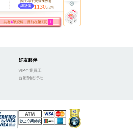
國王椰子黃金比例))
1130
元/箱
共有
4
筆資料，目前在第1頁
1
好友夥伴
VIP企業員工
台塑網旅行社