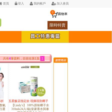
首頁
登入
我的帳戶
加入會員
0
購物車
限時特賣
共有
4
筆資料，目前在第1頁
1
5折
五星飯店指定款 現摘現剖椰子
顏氣
【Lindy’s】 100%原味椰子水
水
 任選
310mlx24入/箱(皇家香水與泰