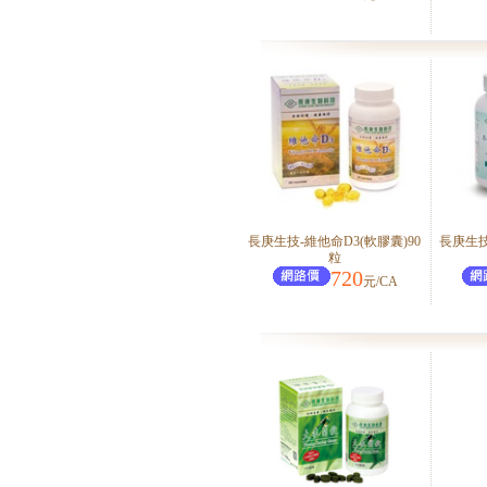
長庚生技-維他命D3(軟膠囊)90
長庚生
粒
720
元/CA