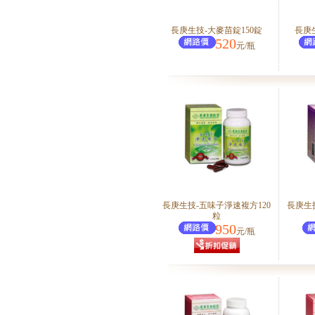
長庚生技-大麥苗錠150錠
長庚
520
元/瓶
長庚生技-五味子淨速複方120
長庚生
粒
950
元/瓶