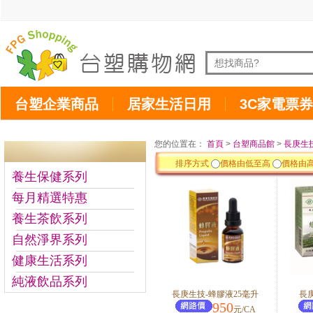
台塑企業商品
居家生活日用
3C家電票券
您的位置在：
首頁
>
台塑商品館
>
長庚生
排序方式
價格由低至高
價格由
養生保健系列
每月精選特惠
養生茶飲系列
自然淨界系列
健康生活系列
純液飲品系列
長庚生技-蜂膠液25毫升
長
950
元/CA