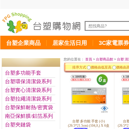
台塑企業商品
居家生活日用
3C家電票券
您的位置在：
首頁
>
台塑商品館
>
台塑 清
排序方式
價格由低至高
價格由
台塑多功能手套
台塑環保清潔袋系列
台塑實心清潔袋系列
台塑拉繩清潔袋系列
台塑保鮮耐熱/密實袋
南亞保鮮膜/鋁箔系列
台塑 多功能 手套 (小)
台塑
台塑夾鏈袋
(26.5*21.5cm) (104入) X 6盒
(26.5*