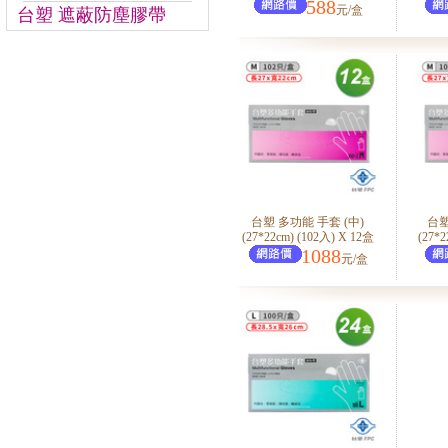
588
元/盒
台塑 遮蔽防塵膠帶
台塑 多功能 手套 (中)
台塑
(27*22cm) (102入) X 12盒
(27*2
1088
元/盒