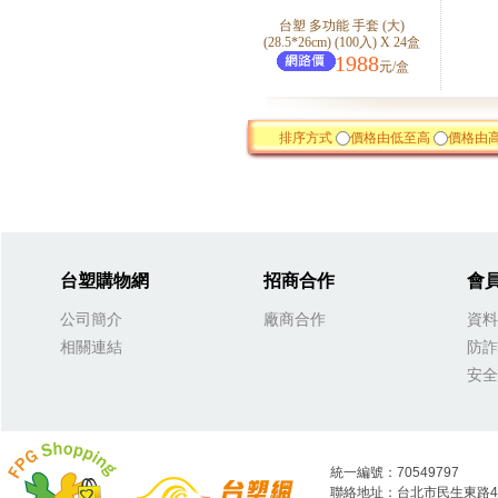
台塑 多功能 手套 (大)
(28.5*26cm) (100入) X 24盒
1988
元/盒
排序方式
價格由低至高
價格由
台塑購物網
招商合作
會
公司簡介
廠商合作
資料
相關連結
防詐
安全
統一編號：70549797
聯絡地址：台北市民生東路4段