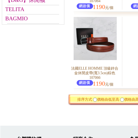
【D&G】休閒襪
107064
1190
元/個
TELITA
BAGMIO
法國ELLE HOMME 頂級鋅合
金休閒皮帶(寬3.5cm)棕色
107066
1190
元/個
排序方式
價格由低至高
價格由