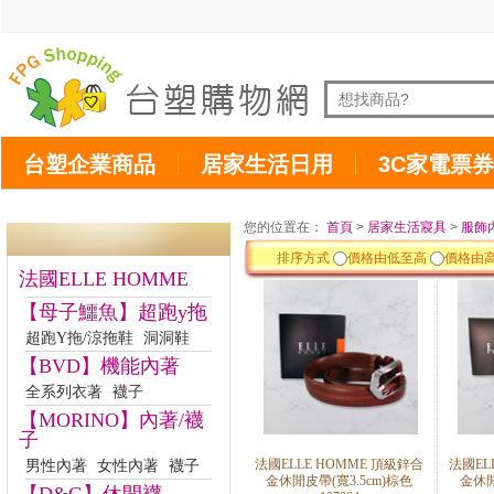
台塑企業商品
居家生活日用
3C家電票券
您的位置在：
首頁
>
居家生活寢具
>
服飾
排序方式
價格由低至高
價格由
法國ELLE HOMME
【母子鱷魚】超跑y拖
超跑Y拖/涼拖鞋
洞洞鞋
【BVD】機能內著
全系列衣著
襪子
【MORINO】內著/襪
子
法國ELLE HOMME 頂級鋅合
法國EL
男性內著
女性內著
襪子
金休閒皮帶(寬3.5cm)棕色
金休閒