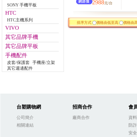
2988
元/台
SONY 手機平板
HTC
HTC主機系列
排序方式
價格由低至高
價格由
VIVO
其它品牌手機
其它品牌平板
手機配件
皮套/保護套
手機座/立架
其它週邊配件
台塑購物網
招商合作
會
公司簡介
廠商合作
資料
相關連結
防詐
安全