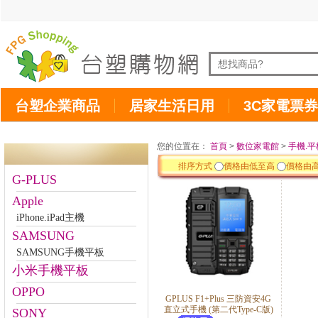
台塑企業商品
居家生活日用
3C家電票券
您的位置在：
首頁
>
數位家電館
>
手機.平
排序方式
價格由低至高
價格由
G-PLUS
Apple
iPhone.iPad主機
SAMSUNG
SAMSUNG手機平板
小米手機平板
OPPO
GPLUS F1+Plus 三防資安4G
直立式手機 (第二代Type-C版)
SONY