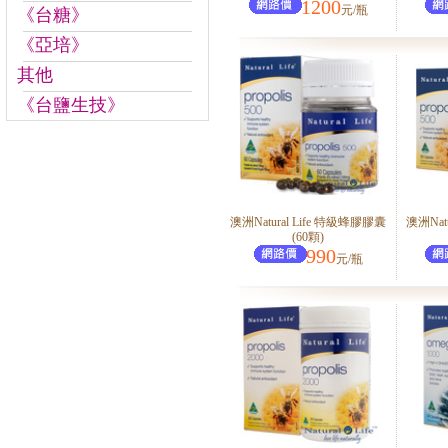
1200
元/瓶
《台糖》
《亞培》
其他
《台鹽生技》
澳洲Natural Life 特級蜂膠膠囊
澳洲Nat
(60顆)
990
元/瓶