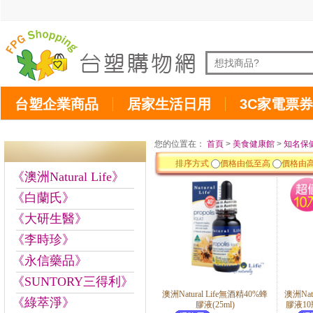
台塑企業商品
居家生活日用
3C家電票券
您的位置在：
首頁
>
美食健康館
>
知名保
排序方式
價格由低至高
價格由
《澳洲Natural Life》
《白蘭氏》
《大研生醫》
《李時珍》
《永信藥品》
《SUNTORY三得利》
澳洲Natural Life無酒精40%蜂
澳洲Nat
《綠萃淨》
膠液(25ml)
膠液10