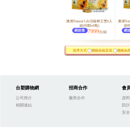
澳洲Natural Life頂級蜂王漿6入
澳洲Nat
組(60顆x6瓶)
節特
7999
元/組
排序方式
價格由低至高
價格由
台塑購物網
招商合作
會
公司簡介
廠商合作
資料
相關連結
防詐
安全