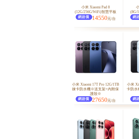
小米 Xiaomi Pad 8
小
(12G/256G/WiFi)智慧平板
(8G
14550
元/台
小米 Xiaomi 17T Pro 12G/1TB
小米 Xi
徠卡防水機※送支架+內附保
卡防水
護殼※
27650
元/台