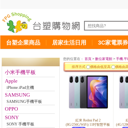
台塑企業商品
居家生活日用
3C家電票券
您的位置在：
首頁
>
數位家電館
>
手機.平
排序方式
價格由低至高
價格由
小米手機平板
Apple
iPhone.iPad主機
SAMSUNG
SAMSUNG手機平板
OPPO
SONY
紅米 Redmi Pad 2
紅
SONY 手機平板
(8G/256G/WiFi) 11吋智慧平板
(4G/1