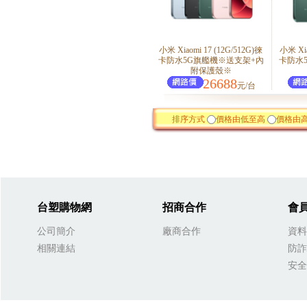
小米 Xiaomi 17 (12G/512G)徠
小米 Xia
卡防水5G旗艦機※送支架+內
卡防水
附保護殼※
26688
元/台
排序方式
價格由低至高
價格由
台塑購物網
招商合作
會
公司簡介
廠商合作
資料
相關連結
防詐
安全