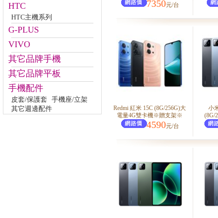
7350
HTC
元/台
HTC主機系列
G-PLUS
VIVO
其它品牌手機
其它品牌平板
手機配件
皮套/保護套
手機座/立架
Redmi 紅米 15C (8G/256G)大
小米 
其它週邊配件
電量4G雙卡機※贈支架※
(8G
4590
元/台