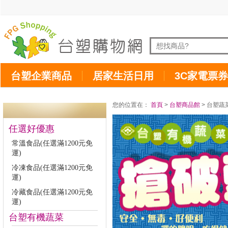
台塑企業商品
居家生活日用
3C家電票券
您的位置在：
首頁
>
台塑商品館
> 台塑蔬
任選好優惠
常溫食品(任選滿1200元免
運)
冷凍食品(任選滿1200元免
運)
冷藏食品(任選滿1200元免
運)
台塑有機蔬菜