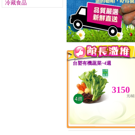
冷藏食品
台塑有機蔬菜~4週
3150
元/組