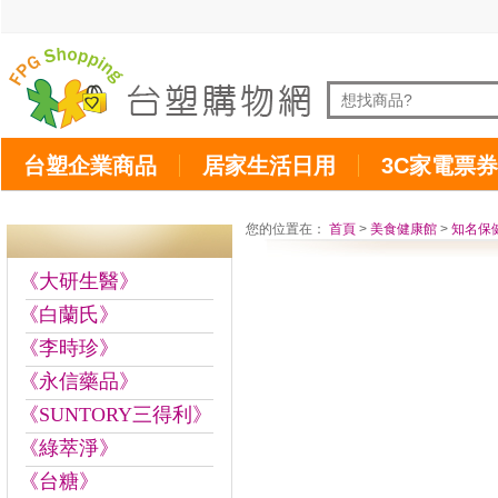
台塑企業商品
居家生活日用
3C家電票券
您的位置在：
首頁
>
美食健康館
>
知名保
《大研生醫》
《白蘭氏》
《李時珍》
《永信藥品》
《SUNTORY三得利》
《綠萃淨》
《台糖》