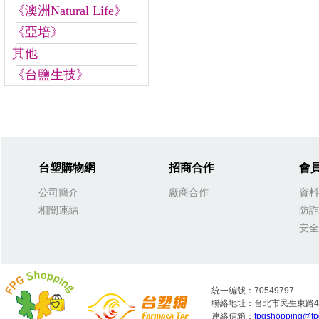
《澳洲Natural Life》
《亞培》
其他
《台鹽生技》
台塑購物網
招商合作
會
公司簡介
廠商合作
資料
相關連結
防詐
安全
統一編號：70549797
聯絡地址：台北市民生東路4段
連絡信箱：
fpgshopping@fp