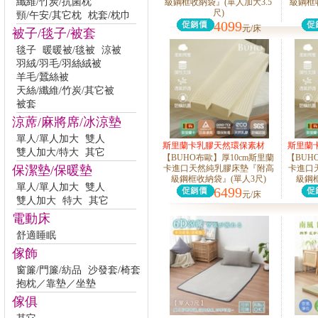
纖維/竹炭/抗菌枕
級鋼框收納袋』(單人加大3.5
級鋼框
尺)
頸/午安/其它枕
枕套/枕巾
4099
元/床
被子/毯子/被套
毯子
暖暖被/毯被
涼被
羽絨/羽毛/羽絲絨被
羊毛/蠶絲被
天絲/纖維/竹炭/其它被
被套
涼蓆/麻將席/冰涼墊
單人/單人加大
雙人
斯里蘭卡乳膠天然環保素材
斯里蘭
雙人加大/特大
其它
【BUHO布歐】厚10cm斯里蘭
【BUH
保潔墊/保暖墊
卡進口天然純乳膠床墊『附高
卡進口
級鋼框收納袋』(單人3尺)
級鋼框
單人/單人加大
雙人
6499
元/床
雙人加大
特大
其它
電動床
舒適睡眠
傢飾
窗簾/門簾/紡品
沙發套/椅套
抱枕／靠墊／坐墊
傢俱