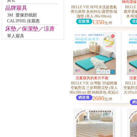
其它
時尚環保
品牌寢具
BELLE VIE 6D可水洗超透氣
BELL
彈力床墊 灰色特仕/露營墊/瑜
藺草透氣
3M
愛傢舒眠館
珈墊 (單人-90x186cm)
米/和
CALIPHIL佳麗惠
1350
元/件
床墊／保潔墊／涼蓆
單人寢具
涼夏寢具的東方不敗
涼夏
BELLE VIE 台灣製 3D超輕量
BELL
空氣對流 三折釋壓涼墊 (單人
空氣對
90x180cm) 贈 純棉床包-皇冠x1
大105x
2680
元/件