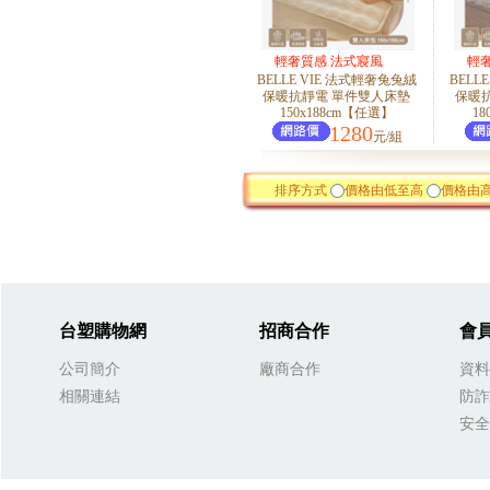
輕奢質感 法式寢風
輕
BELLE VIE 法式輕奢兔兔絨
BELL
保暖抗靜電 單件雙人床墊
保暖
150x188cm【任選】
18
1280
元/組
排序方式
價格由低至高
價格由
台塑購物網
招商合作
會
公司簡介
廠商合作
資料
相關連結
防詐
安全