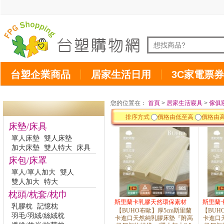
台塑企業商品
居家生活日用
3C家電票券
您的位置在：
首頁
>
居家生活寢具
>
傢俱
排序方式
價格由低至高
價格由
床墊/床具
單人床墊
雙人床墊
加大床墊
雙人特大
床具
床包/床罩
單人/單人加大
雙人
雙人加大
特大
枕頭/枕套/枕巾
斯里蘭卡乳膠天然環保素材
斯里蘭
乳膠枕
記憶枕
【BUHO布歐】厚5cm斯里蘭
【BUH
羽毛/羽絨/絲絨枕
卡進口天然純乳膠床墊『附高
卡進口