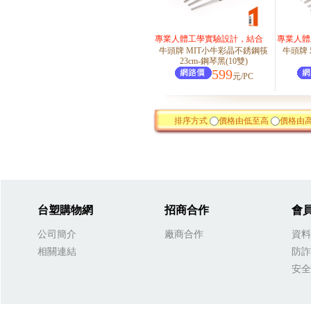
專業人體工學實驗設計，結合
專業人體
牛頭牌 MIT小牛彩晶不銹鋼筷
牛頭牌
設計美學，精緻研發，好握美
設計美學
23cm-鋼琴黑(10雙)
觀
599
元/PC
排序方式
價格由低至高
價格由
台塑購物網
招商合作
會
公司簡介
廠商合作
資料
相關連結
防詐
安全