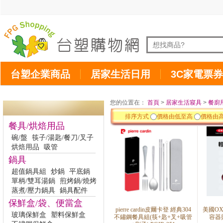
台塑企業商品
居家生活日用
3C家電票券
您的位置在：
首頁
>
居家生活寢具
>
餐廚
排序方式
價格由低至高
價格由
餐具/烘焙用品
碗/盤
筷子/湯匙/餐刀/叉子
烘焙用品
吸管
鍋具
超值鍋具組
炒鍋
平底鍋
單柄/雙耳湯鍋
煎烤鍋/燒烤
蒸煮/壓力鍋具
鍋具配件
保鮮盒/袋、便當盒
pierre cardin皮爾卡登 經典304
美國O
玻璃保鮮盒
塑料保鮮盒
不鏽鋼餐具組(筷+匙+叉+吸管
容器