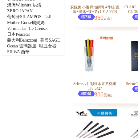
澳洲Wiltshire 烘焙
安妮兔 小麥稈泡麵碗 4件組(蓋
CLARE
ZERO JAPAN
碗+湯匙+筷+叉) UP-A059N
CL-38
360
葡萄牙SILAMPOS
Usii
元/組
Mother Goose鵝媽媽
Vermicular
Le Creuset
日本Peacetar
義大利Barazzoni
美國SAGE
Ocean 玻璃器皿
哩皿食器
SILWA 西華
Selene八件彩虹水果叉杯組
Selen
TJ8-3427
300
元/組