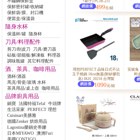
不鏽鋼保鮮盒
+刷子) PCJR-251
499
保鮮密封罐/收納罐
元/組
保鮮袋/膜、封口機
便當盒/保溫袋
隨身水杯
保溫杯/罐
隨身杯
刀具/料理配件
剪刀/削皮刀
刀具/磨刀器
砧板/節能板/解凍板
料理器
調味瓶罐
其它料理配件
酒、茶具、咖啡用品
理想PERFECT 品味日式不沾
安妮兔
玉子燒鍋 18cm無蓋(附矽膠煎
料盒
酒杯/酒器
匙) IKH_20218 台灣製
馬克/骨瓷/玻璃 水杯
1090
元/組
茶具用品/桌上壺
咖啡用品
品牌廚具用品
鍋寶
法國特福Tefal
牛頭牌
生活采家
PERFECT 理想
Cuisinart美膳雅
德國Zenker 烘焙用品
Lagostina樂鍋史蒂娜
日本MIYAWO
澳洲Furi
美國CONTIGO