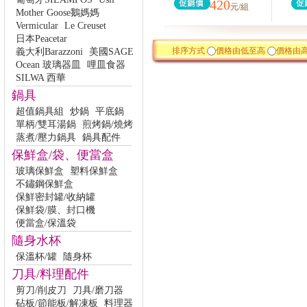
420
元/組
Mother Goose鵝媽媽
Vermicular
Le Creuset
日本Peacetar
排序方式
價格由低至高
價格由
義大利Barazzoni
美國SAGE
Ocean 玻璃器皿
哩皿食器
SILWA 西華
鍋具
超值鍋具組
炒鍋
平底鍋
單柄/雙耳湯鍋
煎烤鍋/燒烤
蒸煮/壓力鍋具
鍋具配件
保鮮盒/袋、便當盒
玻璃保鮮盒
塑料保鮮盒
不鏽鋼保鮮盒
保鮮密封罐/收納罐
保鮮袋/膜、封口機
便當盒/保溫袋
隨身水杯
保溫杯/罐
隨身杯
刀具/料理配件
剪刀/削皮刀
刀具/磨刀器
砧板/節能板/解凍板
料理器