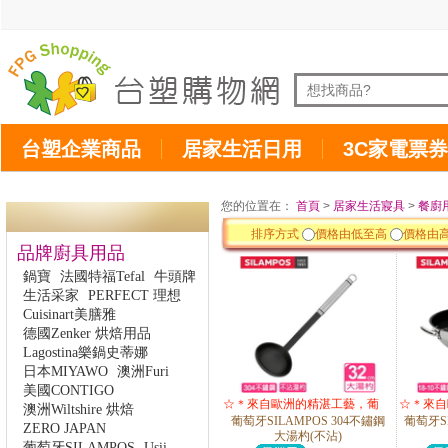
台塑企業商品
居家生活日用
3C家電票券
您的位置在：
首頁
>
居家生活寢具
>
餐廚
排序方式
價格由低至高
價格由
品牌廚具用品
鍋寶
法國特福Tefal
牛頭牌
生活采家
PERFECT 理想
Cuisinart美膳雅
德國Zenker 烘焙用品
Lagostina樂鍋史蒂娜
日本MIYAWO
澳洲Furi
美國CONTIGO
☆＊來自歐洲的精湛工藝，葡
☆＊來自
澳洲Wiltshire 烘焙
葡萄牙SILAMPOS 304不鏽鋼
葡萄牙S
萄牙皇室的象徵＊☆ 回饋搶購
萄牙皇室
ZERO JAPAN
大湯杓(不沾)
價↘65折起
葡萄牙SILAMPOS
Usii