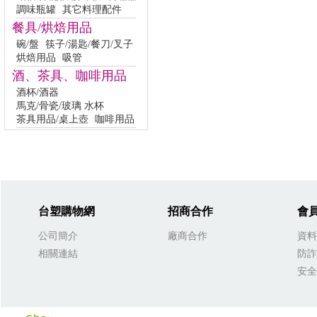
調味瓶罐
其它料理配件
餐具/烘焙用品
碗/盤
筷子/湯匙/餐刀/叉子
烘焙用品
吸管
酒、茶具、咖啡用品
酒杯/酒器
馬克/骨瓷/玻璃 水杯
茶具用品/桌上壺
咖啡用品
台塑購物網
招商合作
會
公司簡介
廠商合作
資料
相關連結
防詐
安全