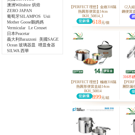
澳洲Wiltshire 烘焙
【PERFECT 理想】金緻316隔
《2入組
ZERO JAPAN
熱圓形便當盒14cm
鋼便當盒(7
IKH_50814_1
葡萄牙SILAMPOS
Usii
618
Mother Goose鵝媽媽
元/個
Vermicular
Le Creuset
日本Peacetar
義大利Barazzoni
美國SAGE
Ocean 玻璃器皿
哩皿食器
SILWA 西華
316
【PERFECT 理想】極緻316隔
【PER
熱圓形便當盒組14cm
層防漏便當
IKH_50814
899
元/組