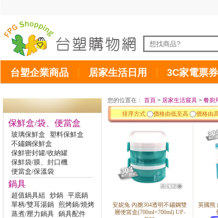
台塑企業商品
居家生活日用
3C家電票券
您的位置在：
首頁
>
居家生活寢具
>
餐廚
排序方式
價格由低至高
價格由
保鮮盒/袋、便當盒
玻璃保鮮盒
塑料保鮮盒
不鏽鋼保鮮盒
保鮮密封罐/收納罐
保鮮袋/膜、封口機
便當盒/保溫袋
鍋具
超值鍋具組
炒鍋
平底鍋
單柄/雙耳湯鍋
煎烤鍋/燒烤
安妮兔 內膽304透明不鏽鋼雙
英國熊
層便當盒(700ml+700ml) UP-
蒸煮/壓力鍋具
鍋具配件