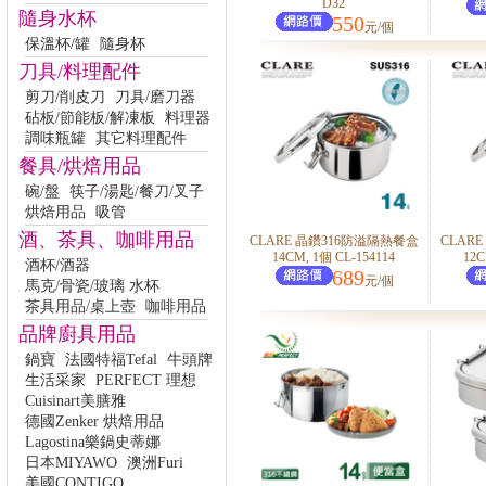
D32
隨身水杯
550
元/個
保溫杯/罐
隨身杯
刀具/料理配件
剪刀/削皮刀
刀具/磨刀器
砧板/節能板/解凍板
料理器
調味瓶罐
其它料理配件
餐具/烘焙用品
碗/盤
筷子/湯匙/餐刀/叉子
烘焙用品
吸管
酒、茶具、咖啡用品
CLARE 晶鑽316防溢隔熱餐盒
CLAR
14CM, 1個 CL-154114
12C
酒杯/酒器
689
元/個
馬克/骨瓷/玻璃 水杯
茶具用品/桌上壺
咖啡用品
品牌廚具用品
鍋寶
法國特福Tefal
牛頭牌
生活采家
PERFECT 理想
Cuisinart美膳雅
德國Zenker 烘焙用品
Lagostina樂鍋史蒂娜
日本MIYAWO
澳洲Furi
美國CONTIGO