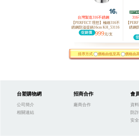
台灣製造316不銹鋼
31
【PERFECT 理想】極緻316不
【PER
銹鋼防溢提鍋16cm KH_53116
銹鋼防
999
元/支
排序方式
價格由低至高
價格由
台塑購物網
招商合作
會
公司簡介
廠商合作
資料
相關連結
防詐
安全