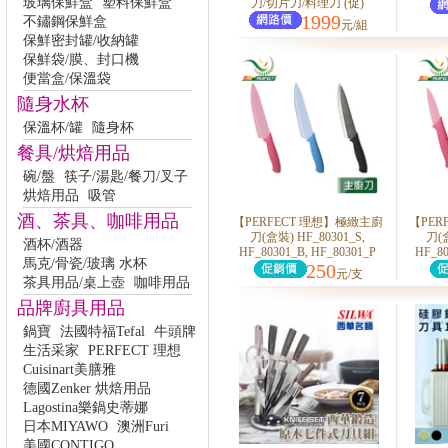
玻璃保鮮盒
塑料保鮮盒
刀/切片刀/料理刀 (促)
1999
不鏽鋼保鮮盒
元/組
保鮮密封罐/收納罐
保鮮袋/膜、封口機
便當盒/保溫袋
隨身水杯
保溫杯/罐
隨身杯
餐具/烘焙用品
碗/盤
筷子/湯匙/餐刀/叉子
烘焙用品
吸管
酒、茶具、咖啡用品
【PERFECT 理想】極緻主廚
【PER
刀(盒裝) HF_80301_S,
刀(盒
酒杯/酒器
HF_80301_B, HF_80301_P
HF_80
馬克/骨瓷/玻璃 水杯
250
元/支
茶具用品/桌上壺
咖啡用品
品牌廚具用品
鍋寶
法國特福Tefal
牛頭牌
生活采家
PERFECT 理想
Cuisinart美膳雅
德國Zenker 烘焙用品
Lagostina樂鍋史蒂娜
日本MIYAWO
澳洲Furi
美國CONTIGO