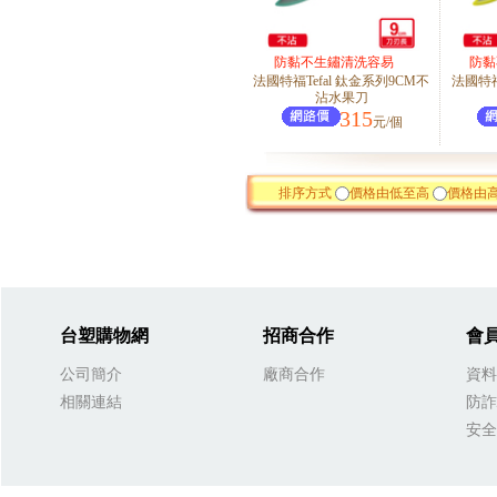
防黏不生鏽清洗容易
防黏
法國特福Tefal 鈦金系列9CM不
法國特福
沾水果刀
315
元/個
排序方式
價格由低至高
價格由
台塑購物網
招商合作
會
公司簡介
廠商合作
資料
相關連結
防詐
安全