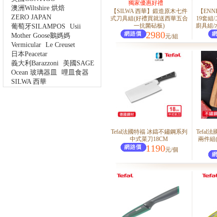
獨家優惠好禮
澳洲Wiltshire 烘焙
【SILWA 西華】鍛造原木七件
【EN
ZERO JAPAN
式刀具組(好禮買就送西華五合
19套組
一抗菌砧板)
廚具組/水
葡萄牙SILAMPOS
Usii
2980
Mother Goose鵝媽媽
元/組
Vermicular
Le Creuset
日本Peacetar
義大利Barazzoni
美國SAGE
Ocean 玻璃器皿
哩皿食器
SILWA 西華
Tefal法國特福 冰鑄不鏽鋼系列
Tefa
中式菜刀18CM
兩件組
1190
元/個