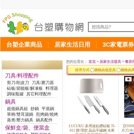
台塑企業商品
居家生活日用
3C家電票券
您的位置在：
首頁
>
居家生活寢具
>
餐廚
排序方式
價格由低至高
價格由
刀具/料理配件
剪刀/削皮刀
刀具/磨刀器
砧板/節能板/解凍板
料理器
調味瓶罐
其它料理配件
鍋具
超值鍋具組
炒鍋
平底鍋
單柄/雙耳湯鍋
煎烤鍋/燒烤
蒸煮/壓力鍋具
鍋具配件
LUCUKU 多用途鈦鑽砧板 TI-
【ENN
保鮮盒/袋、便當盒
011 贈 理想 晶品不鏽鋼 水果
片刀/水果