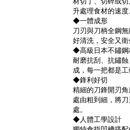
材切丁、切碎或切
升處理食材的速度
◆一體成形
刀刃與刀柄全鋼無
好清洗，安全又衛
◆高級日本不鏽鋼
耐磨抗刮、抗鏽蝕
成，每一把都是工
◆鋒利好切
精細的刀鋒開刃角
處由粗到細，將刀
處。
◆人體工學設計
獨特食指凹槽搭配