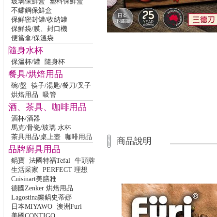
玻璃保鮮盒
塑料保鮮盒
不鏽鋼保鮮盒
保鮮密封罐/收納罐
保鮮袋/膜、封口機
便當盒/保溫袋
隨身水杯
保溫杯/罐
隨身杯
餐具/烘焙用品
碗/盤
筷子/湯匙/餐刀/叉子
烘焙用品
吸管
酒、茶具、咖啡用品
酒杯/酒器
馬克/骨瓷/玻璃 水杯
茶具用品/桌上壺
咖啡用品
商品說明
品牌廚具用品
鍋寶
法國特福Tefal
牛頭牌
生活采家
PERFECT 理想
Cuisinart美膳雅
德國Zenker 烘焙用品
Lagostina樂鍋史蒂娜
日本MIYAWO
澳洲Furi
美國CONTIGO