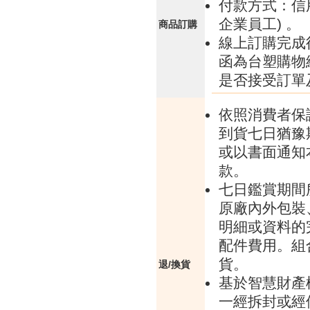
付款方式：信
企業員工) 。
商品訂購
線上訂購完成
函為台塑購物
是否接受訂單
依照消費者保
到貨七日猶豫
或以書面通知
款。
七日鑑賞期間
原廠內外包裝
明細或資料的
配件費用。組
貨。
退/換貨
基於智慧財產
一經拆封或經