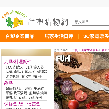
台塑企業商品
居家生活日用
3C家電票券
您的位置在：
首頁
>
居家生活寢具
>
餐廚
刀具/料理配件
剪刀/削皮刀
刀具/磨刀器
砧板/節能板/解凍板
料理器
調味瓶罐
其它料理配件
鍋具
超值鍋具組
炒鍋
平底鍋
單柄/雙耳湯鍋
煎烤鍋/燒烤
蒸煮/壓力鍋具
鍋具配件
保鮮盒/袋、便當盒