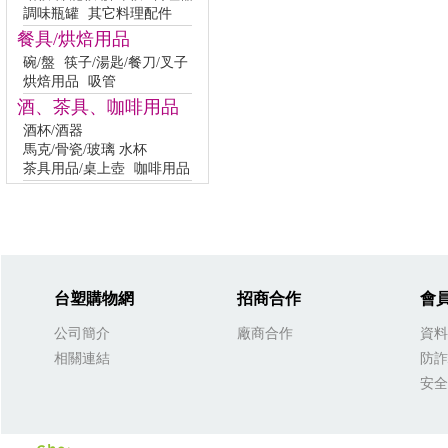
調味瓶罐
其它料理配件
餐具/烘焙用品
碗/盤
筷子/湯匙/餐刀/叉子
烘焙用品
吸管
酒、茶具、咖啡用品
酒杯/酒器
馬克/骨瓷/玻璃 水杯
茶具用品/桌上壺
咖啡用品
台塑購物網
招商合作
會
公司簡介
廠商合作
資料
相關連結
防詐
安全