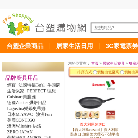
台塑企業商品
居家生活日用
3C家電票券
您的位置在：
首頁
>
居家生活寢具
>
餐廚
排序方式
價格由低至高
價格由
品牌廚具用品
鍋寶
法國特福Tefal
牛頭牌
生活采家
PERFECT 理想
Cuisinart美膳雅
德國Zenker 烘焙用品
Lagostina樂鍋史蒂娜
日本MIYAWO
澳洲Furi
美國CONTIGO
義大利原裝進口
澳洲Wiltshire 烘焙
【義大利Barazzoni】義大利原
ZERO JAPAN
裝進口 加蘭蒂大理石不沾平底
葡萄牙SILAMPOS
Usii