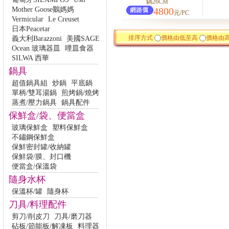
鍋26CM
Mother Goose鵝媽媽
4800
元/PC
Vermicular
Le Creuset
日本Peacetar
排序方式
價格由低至高
價格由
義大利Barazzoni
美國SAGE
Ocean 玻璃器皿
哩皿食器
SILWA 西華
鍋具
超值鍋具組
炒鍋
平底鍋
單柄/雙耳湯鍋
煎烤鍋/燒烤
蒸煮/壓力鍋具
鍋具配件
保鮮盒/袋、便當盒
玻璃保鮮盒
塑料保鮮盒
不鏽鋼保鮮盒
保鮮密封罐/收納罐
保鮮袋/膜、封口機
便當盒/保溫袋
隨身水杯
保溫杯/罐
隨身杯
刀具/料理配件
剪刀/削皮刀
刀具/磨刀器
砧板/節能板/解凍板
料理器