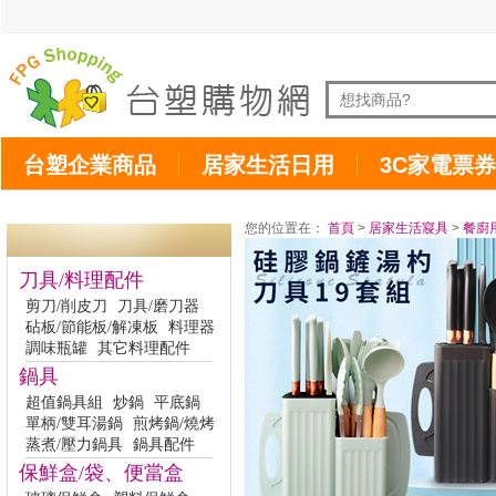
台塑企業商品
居家生活日用
3C家電票券
您的位置在：
首頁
>
居家生活寢具
>
餐廚
刀具/料理配件
剪刀/削皮刀
刀具/磨刀器
砧板/節能板/解凍板
料理器
調味瓶罐
其它料理配件
鍋具
超值鍋具組
炒鍋
平底鍋
單柄/雙耳湯鍋
煎烤鍋/燒烤
蒸煮/壓力鍋具
鍋具配件
保鮮盒/袋、便當盒