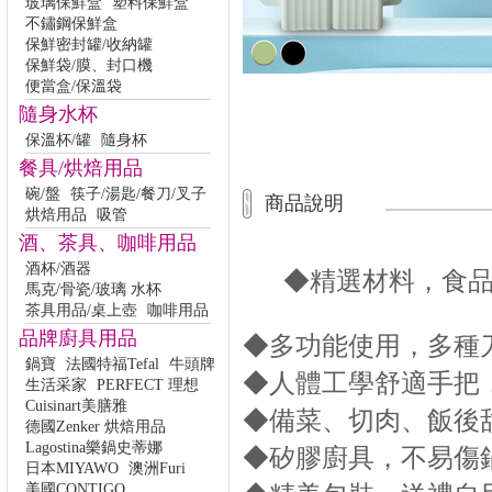
玻璃保鮮盒
塑料保鮮盒
不鏽鋼保鮮盒
保鮮密封罐/收納罐
保鮮袋/膜、封口機
便當盒/保溫袋
隨身水杯
保溫杯/罐
隨身杯
餐具/烘焙用品
碗/盤
筷子/湯匙/餐刀/叉子
商品說明
烘焙用品
吸管
酒、茶具、咖啡用品
酒杯/酒器
◆精選材料，食
馬克/骨瓷/玻璃 水杯
茶具用品/桌上壺
咖啡用品
品牌廚具用品
◆多功能使用，多種
鍋寶
法國特福Tefal
牛頭牌
◆人體工學舒適手把
生活采家
PERFECT 理想
Cuisinart美膳雅
◆備菜、切肉、飯後
德國Zenker 烘焙用品
Lagostina樂鍋史蒂娜
◆矽膠廚具，不易傷
日本MIYAWO
澳洲Furi
美國CONTIGO