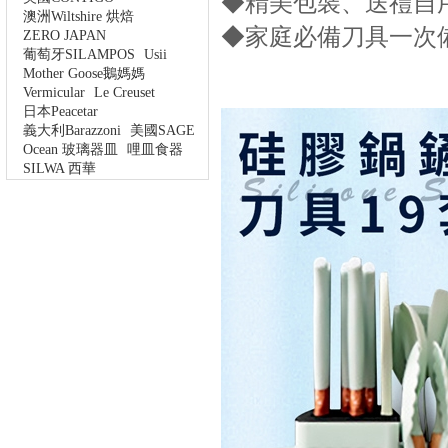
◆精美包裝、送禮自
澳洲Wiltshire 烘焙
◆家庭必備刀具一次
ZERO JAPAN
葡萄牙SILAMPOS
Usii
Mother Goose鵝媽媽
Vermicular
Le Creuset
日本Peacetar
義大利Barazzoni
美國SAGE
Ocean 玻璃器皿
哩皿食器
SILWA 西華