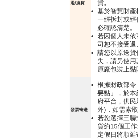
貨。
退/換貨
基於智慧財產
一經拆封或經
必確認清楚。
若因個人未依
司恕不接受退
請您以原送貨
失，請另使用
原廠包裝上黏
根據財政部令 
要點」，於本
府平台，供民
外)，如需索
發票寄送
若您選擇三聯
貨約15個工
定假日將順延