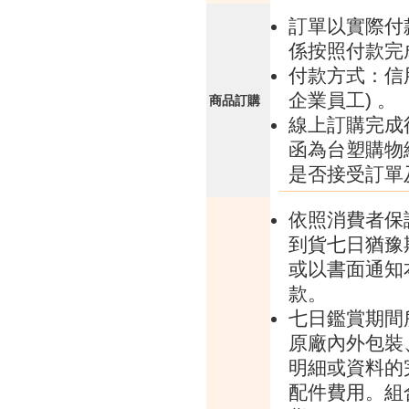
訂單以實際付
係按照付款完
付款方式：信
企業員工) 。
商品訂購
線上訂購完成
函為台塑購物
是否接受訂單
依照消費者保
到貨七日猶豫
或以書面通知
款。
七日鑑賞期間
原廠內外包裝
明細或資料的
配件費用。組