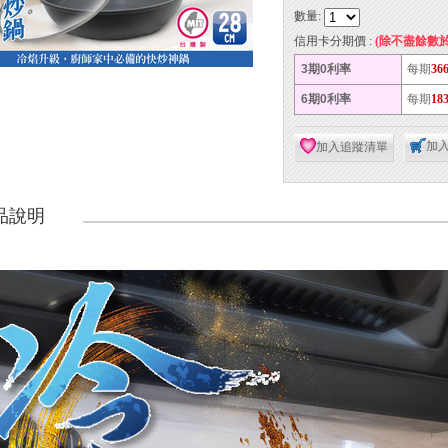
數量:
信用卡分期價 :
(除不盡餘數
3期0利率
每期
36
6期0利率
每期
18
加
加入追蹤清單
品說明