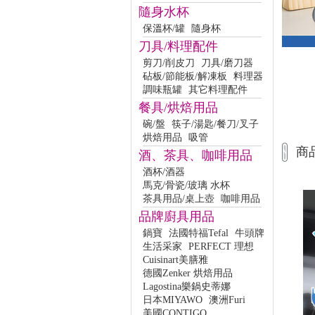
隨身水杯
保溫杯/罐
隨身杯
刀具/料理配件
剪刀/削皮刀
刀具/磨刀器
砧板/節能板/解凍板
料理器
調味瓶罐
其它料理配件
餐具/烘焙用品
碗/盤
筷子/湯匙/餐刀/叉子
烘焙用品
吸管
商
酒、茶具、咖啡用品
酒杯/酒器
馬克/骨瓷/玻璃 水杯
茶具用品/桌上壺
咖啡用品
品牌廚具用品
鍋寶
法國特福Tefal
牛頭牌
生活采家
PERFECT 理想
Cuisinart美膳雅
德國Zenker 烘焙用品
Lagostina樂鍋史蒂娜
日本MIYAWO
澳洲Furi
美國CONTIGO