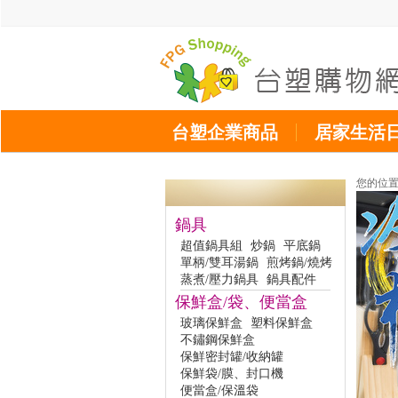
台塑企業商品
居家生活
您的位
鍋具
超值鍋具組
炒鍋
平底鍋
單柄/雙耳湯鍋
煎烤鍋/燒烤
蒸煮/壓力鍋具
鍋具配件
保鮮盒/袋、便當盒
玻璃保鮮盒
塑料保鮮盒
不鏽鋼保鮮盒
保鮮密封罐/收納罐
保鮮袋/膜、封口機
便當盒/保溫袋