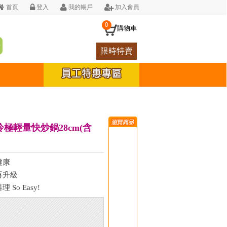
首頁
登入
我的帳戶
加入會員
0
購物車
限時特賣
】冷極輕量快炒鍋28cm(含
健康
再升級
So Easy!