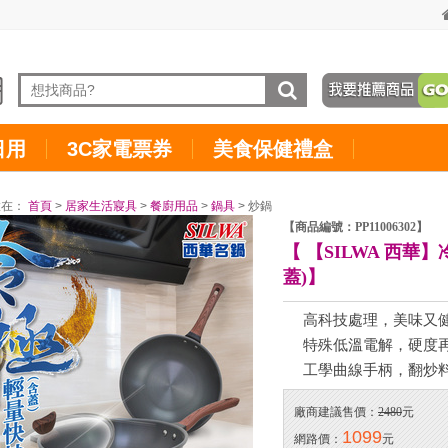
日用
3C家電票券
美食保健禮盒
置在：
首頁
>
居家生活寢具
>
餐廚用品
>
鍋具
> 炒鍋
【商品編號：PP11006302】
【 【SILWA 西華
蓋)】
高科技處理，美味又
特殊低溫電解，硬度
工學曲線手柄，翻炒料理 
廠商建議售價：
2480
元
1099
網路價：
元