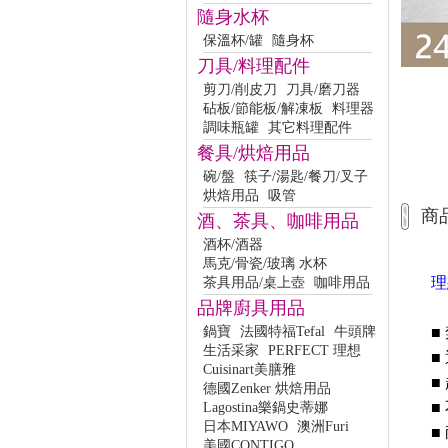
隨身水杯
保溫杯/罐
隨身杯
刀具/料理配件
剪刀/削皮刀
刀具/磨刀器
砧板/節能板/解凍板
料理器
調味瓶罐
其它料理配件
餐具/烘焙用品
碗/盤
筷子/湯匙/餐刀/叉子
烘焙用品
吸管
商
酒、茶具、咖啡用品
酒杯/酒器
馬克/骨瓷/玻璃 水杯
理
茶具用品/桌上壺
咖啡用品
品牌廚具用品
鍋寶
法國特福Tefal
牛頭牌
■
生活采家
PERFECT 理想
■
Cuisinart美膳雅
■
德國Zenker 烘焙用品
■
Lagostina樂鍋史蒂娜
日本MIYAWO
澳洲Furi
■
美國CONTIGO