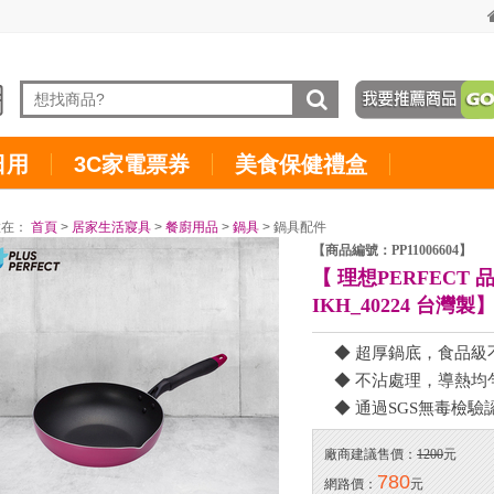
日用
3C家電票券
美食保健禮盒
置在：
首頁
>
居家生活寢具
>
餐廚用品
>
鍋具
> 鍋具配件
【商品編號：PP11006604】
【 理想PERFECT
IKH_40224 台灣製
◆ 超厚鍋底，食品級
◆ 不沾處理，導熱均
◆ 通過SGS無毒檢驗
廠商建議售價：
1200
元
780
網路價：
元