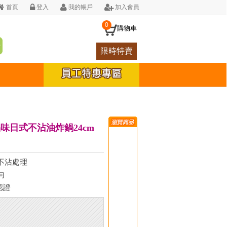
首頁
登入
我的帳戶
加入會員
0
購物車
限時特賣
 品味日式不沾油炸鍋24cm
】
不沾處理
勻
認證