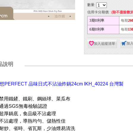
數量:
信用卡分期價 :
(除不盡餘數
3期0利率
每期
26
6期0利率
每期
13
加
加入追蹤清單
品說明
想PERFECT 品味日式不沾油炸鍋24cm IKH_40224 台灣製
 禁用鐵鏟、鐵刷、鋼絲球、菜瓜布
 通過SGS無毒檢驗認證
 超厚鍋底，食品級不沾處理
 不沾處理，導熱均勻、儲熱性佳
 耐炒、省時、省瓦斯，少油煙易清洗