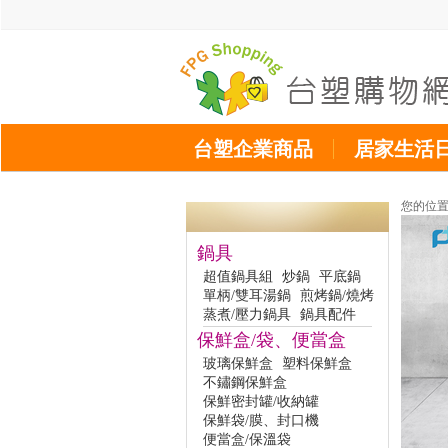
台塑企業商品
居家生活
您的位
鍋具
超值鍋具組
炒鍋
平底鍋
單柄/雙耳湯鍋
煎烤鍋/燒烤
蒸煮/壓力鍋具
鍋具配件
保鮮盒/袋、便當盒
玻璃保鮮盒
塑料保鮮盒
不鏽鋼保鮮盒
保鮮密封罐/收納罐
保鮮袋/膜、封口機
便當盒/保溫袋