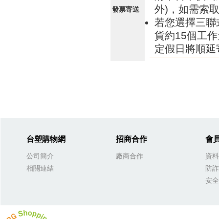
外)，如需索
發票寄送
若您選擇三聯
貨約15個工
定假日將順延
台塑購物網
招商合作
會
公司簡介
廠商合作
資料
相關連結
防詐
安全