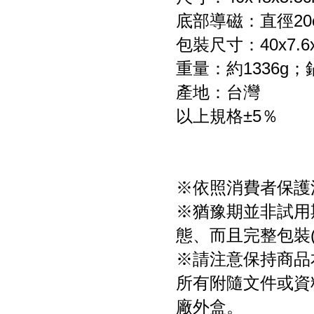
底部導磁：直徑20
包裝尺寸：40x7.6x
重量：約1336g；
產地：台灣
以上規格±5％
※依照消費者保護
※猶豫期並非試用
態、而且完整包裝
※請注意保持商品
所有附隨文件或資
廠外盒。