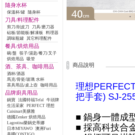
隨身水杯
保溫杯/罐
隨身杯
刀具/料理配件
剪刀/削皮刀
刀具/磨刀器
砧板/節能板/解凍板
料理器
調味瓶罐
其它料理配件
餐具/烘焙用品
碗/盤
筷子/湯匙/餐刀/叉子
烘焙用品
吸管
商品說明
酒、茶具、咖啡用品
酒杯/酒器
馬克/骨瓷/玻璃 水杯
理想PERFEC
茶具用品/桌上壺
咖啡用品
品牌廚具用品
把手套) SJ-25
鍋寶
法國特福Tefal
牛頭牌
生活采家
PERFECT 理想
Cuisinart美膳雅
■ 鍋身一體
德國Zenker 烘焙用品
Lagostina樂鍋史蒂娜
■ 採高科技
日本MIYAWO
澳洲Furi
美國CONTIGO