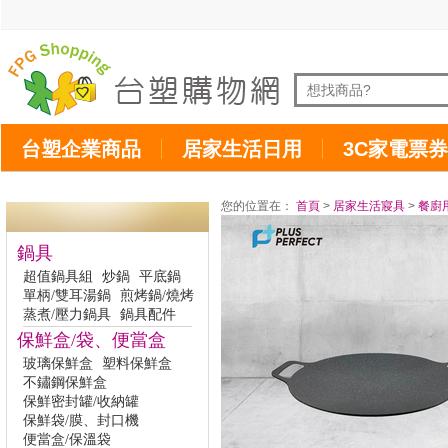
台塑企業商品
居家生活日用
3C家電票券
您的位置在：
首頁
>
居家生活寢具
>
餐廚
鍋具
超值鍋具組
炒鍋
平底鍋
單柄/雙耳湯鍋
煎烤鍋/燒烤
蒸煮/壓力鍋具
鍋具配件
保鮮盒/袋、便當盒
玻璃保鮮盒
塑料保鮮盒
不鏽鋼保鮮盒
保鮮密封罐/收納罐
保鮮袋/膜、封口機
便當盒/保溫袋