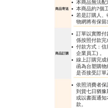
本商品無法配
本商品約7個
商品寄送
若是訂購人、
物網將有保留
訂單以實際付
係按照付款完
付款方式：信
企業員工) 。
商品訂購
線上訂購完成
函為台塑購物
是否接受訂單
依照消費者保
到貨七日猶豫
或以書面通知
款。