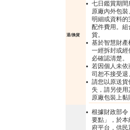
七日鑑賞期間
原廠內外包裝
明細或資料的
配件費用。組
貨。
退/換貨
基於智慧財產
一經拆封或經
必確認清楚。
若因個人未依
司恕不接受退
請您以原送貨
失，請另使用
原廠包裝上黏
根據財政部令 
要點」，於本
府平台，供民