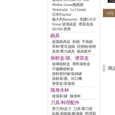
Mother Goose鵝媽媽
Vermicular
Le Creuset
日本Peacetar
義大利Barazzoni
美國SAGE
Ocean 玻璃器皿
哩皿食器
SILWA 西華
鍋具
超值鍋具組
炒鍋
平底鍋
單柄/雙耳湯鍋
煎烤鍋/燒烤
蒸煮/壓力鍋具
鍋具配件
保鮮盒/袋、便當盒
玻璃保鮮盒
塑料保鮮盒
商
不鏽鋼保鮮盒
保鮮密封罐/收納罐
保鮮袋/膜、封口機
便當盒/保溫袋
隨身水杯
保溫杯/罐
隨身杯
刀具/料理配件
剪刀/削皮刀
刀具/磨刀器
砧板/節能板/解凍板
料理器