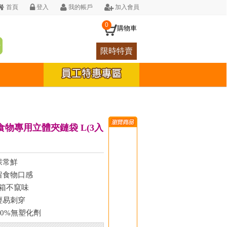
首頁
登入
我的帳戶
加入會員
0
購物車
限時特賣
-食物專用立體夾鏈袋 L(3入
保常鮮
留食物口感
冰箱不竄味
輕易刺穿
00%無塑化劑