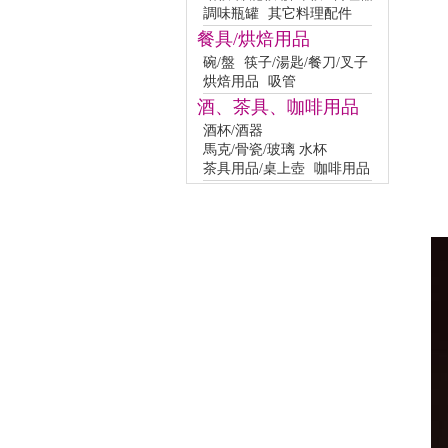
調味瓶罐
其它料理配件
餐具/烘焙用品
碗/盤
筷子/湯匙/餐刀/叉子
烘焙用品
吸管
酒、茶具、咖啡用品
酒杯/酒器
馬克/骨瓷/玻璃 水杯
茶具用品/桌上壺
咖啡用品