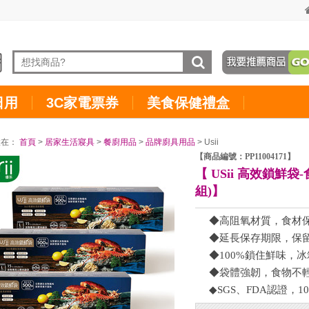
日用
3C家電票券
美食保健禮盒
置在：
首頁
>
居家生活寢具
>
餐廚用品
>
品牌廚具用品
> Usii
【商品編號：PP11004171】
【 USii 高效鎖鮮袋
組)】
◆高阻氧材質，食材
◆延長保存期限，保
◆100%鎖住鮮味，
◆袋體強韌，食物不
◆SGS、FDA認證，1