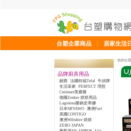
台塑企業商品
居家生活
您的位
品牌廚具用品
鍋寶
法國特福Tefal
牛頭牌
生活采家
PERFECT 理想
Cuisinart美膳雅
德國Zenker 烘焙用品
Lagostina樂鍋史蒂娜
日本MIYAWO
澳洲Furi
美國CONTIGO
澳洲Wiltshire 烘焙
ZERO JAPAN
葡萄牙SILAMPOS
Usii