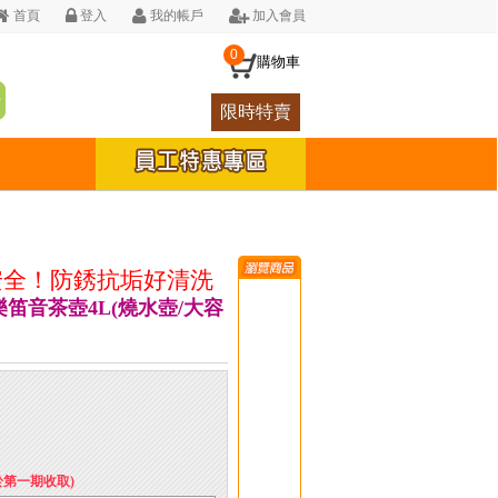
首頁
登入
我的帳戶
加入會員
0
購物車
限時特賣
安全！防銹抗垢好清洗
樂笛音茶壺4L(燒水壺/大容
於第一期收取)