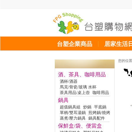
台塑企業商品
居家生活
您的位
酒、茶具、咖啡用品
酒杯/酒器
馬克/骨瓷/玻璃 水杯
茶具用品/桌上壺
咖啡用品
鍋具
超值鍋具組
炒鍋
平底鍋
單柄/雙耳湯鍋
煎烤鍋/燒烤
蒸煮/壓力鍋具
鍋具配件
保鮮盒/袋、便當盒