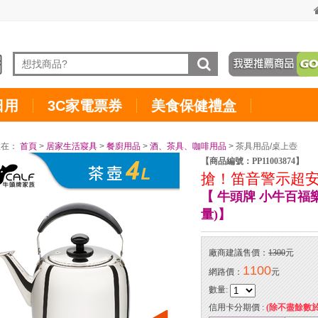
日用
3C家電票券
美食保健禮盒
置在：
首頁
>
居家生活寢具
>
餐廚用品
>
酒、茶具、咖啡用品
> 茶具用品/桌上壺
【商品編號：PP11003874】
搶！笛音警示超
【 牛頭牌 小牛百福
量)】
廠商建議售價：
1300
元
1100
網路價：
元
數量:
信用卡分期價 :
(除不盡餘數