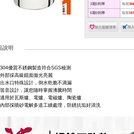
3期0利率
每期
36
6期0利率
每期
18
加
加入追蹤清單
品說明
. 304優質不銹鋼製造符合SGS檢測
. 外部採高級鏡面拋光亮麗
. 出水口特殊設計，倒水乾脆不滴漏
. 笛音設計，讓您隨時掌握沸騰時間
 適用於瓦斯爐、電爐、電磁爐、陶瓷爐
. 內部採噴砂電解多道工續處理，防銹抗垢好清洗