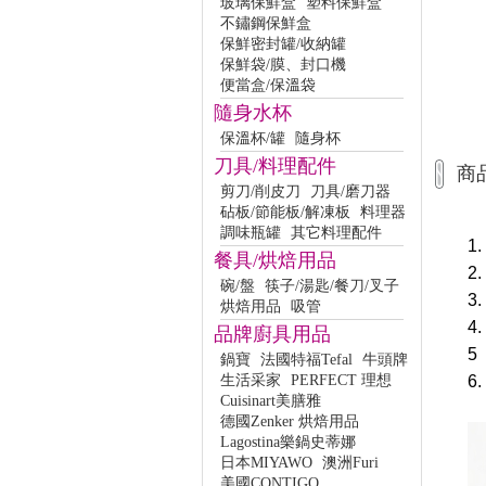
玻璃保鮮盒
塑料保鮮盒
不鏽鋼保鮮盒
保鮮密封罐/收納罐
保鮮袋/膜、封口機
便當盒/保溫袋
隨身水杯
保溫杯/罐
隨身杯
刀具/料理配件
商
剪刀/削皮刀
刀具/磨刀器
砧板/節能板/解凍板
料理器
調味瓶罐
其它料理配件
1
餐具/烘焙用品
2
碗/盤
筷子/湯匙/餐刀/叉子
3
烘焙用品
吸管
4
品牌廚具用品
5
鍋寶
法國特福Tefal
牛頭牌
生活采家
PERFECT 理想
6
Cuisinart美膳雅
德國Zenker 烘焙用品
Lagostina樂鍋史蒂娜
日本MIYAWO
澳洲Furi
美國CONTIGO