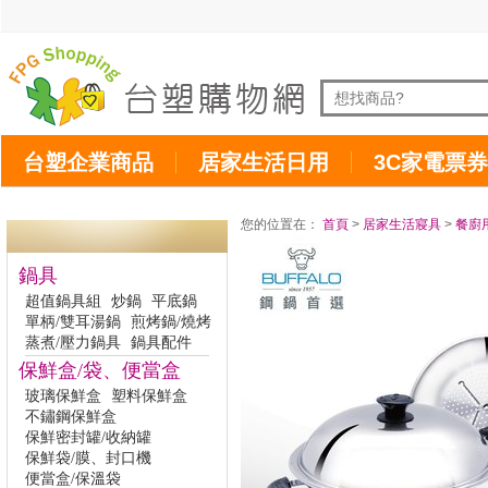
台塑企業商品
居家生活日用
3C家電票券
您的位置在：
首頁
>
居家生活寢具
>
餐廚
鍋具
超值鍋具組
炒鍋
平底鍋
單柄/雙耳湯鍋
煎烤鍋/燒烤
蒸煮/壓力鍋具
鍋具配件
保鮮盒/袋、便當盒
玻璃保鮮盒
塑料保鮮盒
不鏽鋼保鮮盒
保鮮密封罐/收納罐
保鮮袋/膜、封口機
便當盒/保溫袋