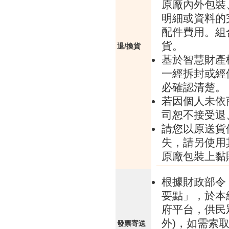
原廠內外包裝
明細或資料的
配件費用。組
貨。
退/換貨
基於智慧財產
一經拆封或經
必確認清楚。
若因個人未依
司恕不接受退
請您以原送貨
失，請另使用
原廠包裝上黏
根據財政部令 
要點」，於本
府平台，供民
外)，如需索
發票寄送