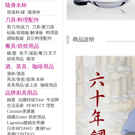
隨身水杯
保溫杯/罐
隨身杯
刀具/料理配件
剪刀/削皮刀
刀具/磨刀器
砧板/節能板/解凍板
料理器
調味瓶罐
其它料理配件
商品說明
餐具/烘焙用品
碗/盤
筷子/湯匙/餐刀/叉子
烘焙用品
吸管
酒、茶具、咖啡用品
酒杯/酒器
馬克/骨瓷/玻璃 水杯
茶具用品/桌上壺
咖啡用品
品牌廚具用品
鍋寶
法國特福Tefal
牛頭牌
生活采家
PERFECT 理想
Cuisinart美膳雅
德國Zenker 烘焙用品
Lagostina樂鍋史蒂娜
日本MIYAWO
澳洲Furi
美國CONTIGO