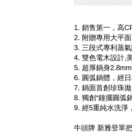
1. 銷售第一，高C
2. 附贈專用大平
3. 三段式專利
4. 雙色電木設計
5. 超厚鍋身2.
6. 圓弧鍋體，經
7. 鍋面首創珍珠
8. 獨創“鐘擺圓
9. 經5重純水洗
牛頭牌 新雅登單把炒