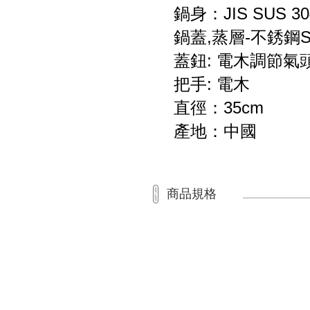
鍋身：JIS SUS 
鍋蓋,蒸層-不銹鋼SUS
蓋鈕: 電木調節氣
把手: 電木
直徑：35cm
產地：中國
商品規格