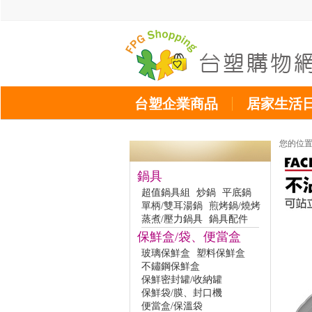
台塑企業商品
居家生活
您的位
鍋具
超值鍋具組
炒鍋
平底鍋
單柄/雙耳湯鍋
煎烤鍋/燒烤
蒸煮/壓力鍋具
鍋具配件
保鮮盒/袋、便當盒
玻璃保鮮盒
塑料保鮮盒
不鏽鋼保鮮盒
保鮮密封罐/收納罐
保鮮袋/膜、封口機
便當盒/保溫袋