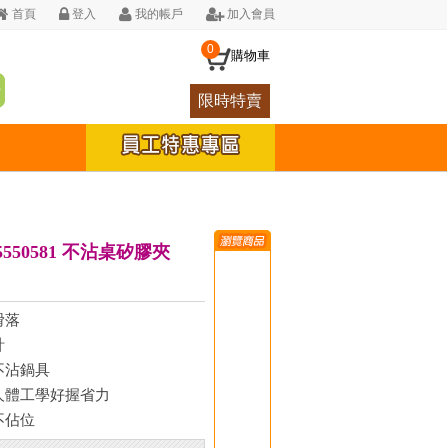
首頁
登入
我的帳戶
加入會員
0
購物車
限時特賣
 5550581 不沾桌矽膠夾
滑落
計
不沾鍋具
人體工學好握省力
不佔位