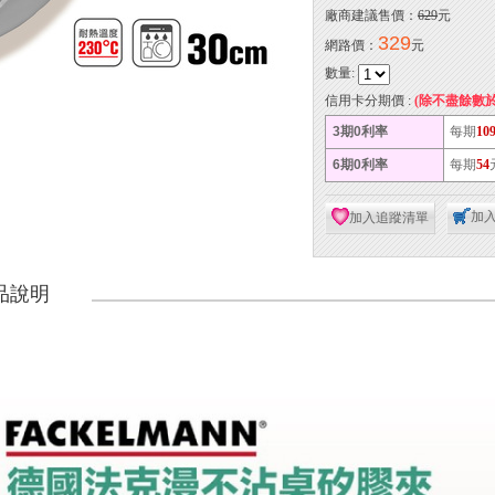
廠商建議售價：
629
元
329
網路價：
元
數量:
信用卡分期價 :
(除不盡餘數
3期0利率
每期
10
6期0利率
每期
54
加
加入追蹤清單
品說明