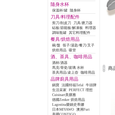
隨身水杯
保溫杯/罐
隨身杯
刀具/料理配件
剪刀/削皮刀
刀具/磨刀器
砧板/節能板/解凍板
料理器
調味瓶罐
其它料理配件
餐具/烘焙用品
碗/盤
筷子/湯匙/餐刀/叉子
烘焙用品
吸管
酒、茶具、咖啡用品
酒杯/酒器
馬克/骨瓷/玻璃 水杯
商
茶具用品/桌上壺
咖啡用品
品牌廚具用品
鍋寶
法國特福Tefal
牛頭牌
生活采家
PERFECT 理想
Cuisinart美膳雅
德國Zenker 烘焙用品
Lagostina樂鍋史蒂娜
日本MIYAWO
澳洲Furi
美國CONTIGO