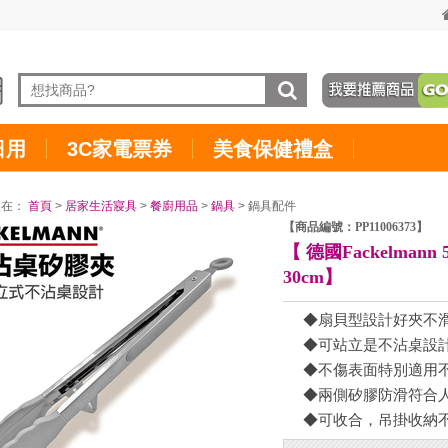
日用
3C家電票券
美食保健禮盒
置在：
首頁
>
居家生活寢具
>
餐廚用品
>
鍋具
> 鍋具配件
【商品編號：PP11006373】
【 德國Fackelmann
30cm】
◆扇貝型設計好夾不
◆可站立是不沾桌設
◆不傷表面特別適用
◆兩側矽膠防滑符合
◆可收合，吊掛收納