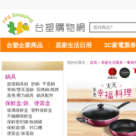
台塑企業商品
居家生活日用
3C家電票券
您的位置在：
首頁
>
居家生活寢具
>
餐廚
鍋具
超值鍋具組
炒鍋
平底鍋
單柄/雙耳湯鍋
煎烤鍋/燒烤
蒸煮/壓力鍋具
鍋具配件
保鮮盒/袋、便當盒
玻璃保鮮盒
塑料保鮮盒
不鏽鋼保鮮盒
保鮮密封罐/收納罐
保鮮袋/膜、封口機
便當盒/保溫袋