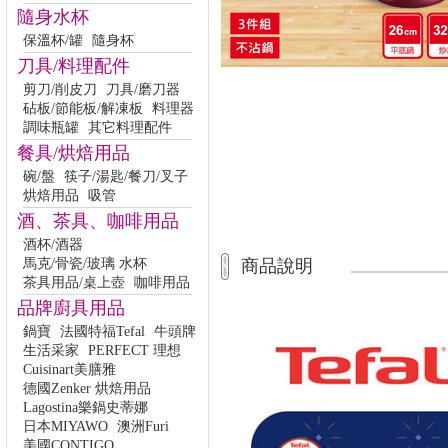
隨身水杯
保溫杯/罐
隨身杯
刀具/料理配件
剪刀/削皮刀
刀具/磨刀器
砧板/節能板/解凍板
料理器
調味瓶罐
其它料理配件
餐具/烘焙用品
碗/盤
筷子/湯匙/餐刀/叉子
烘焙用品
吸管
酒、茶具、咖啡用品
酒杯/酒器
馬克/骨瓷/玻璃 水杯
商品說明
茶具用品/桌上壺
咖啡用品
品牌廚具用品
鍋寶
法國特福Tefal
牛頭牌
生活采家
PERFECT 理想
Cuisinart美膳雅
德國Zenker 烘焙用品
Lagostina樂鍋史蒂娜
日本MIYAWO
澳洲Furi
美國CONTIGO