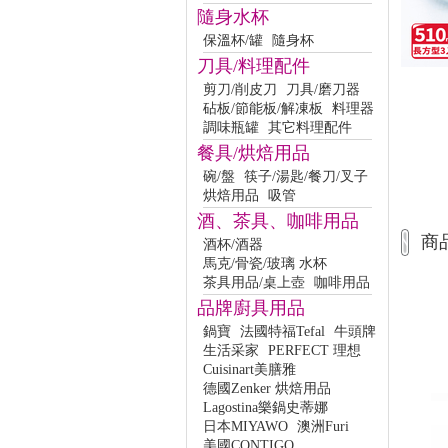
隨身水杯
保溫杯/罐
隨身杯
刀具/料理配件
剪刀/削皮刀
刀具/磨刀器
砧板/節能板/解凍板
料理器
調味瓶罐
其它料理配件
餐具/烘焙用品
碗/盤
筷子/湯匙/餐刀/叉子
烘焙用品
吸管
酒、茶具、咖啡用品
商
酒杯/酒器
馬克/骨瓷/玻璃 水杯
茶具用品/桌上壺
咖啡用品
品牌廚具用品
鍋寶
法國特福Tefal
牛頭牌
生活采家
PERFECT 理想
Cuisinart美膳雅
德國Zenker 烘焙用品
Lagostina樂鍋史蒂娜
日本MIYAWO
澳洲Furi
美國CONTIGO