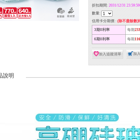
折扣期間:
2031/12/31 23:59:
數量:
信用卡分期價 :
(除不盡餘數
3期0利率
每期
23
6期0利率
每期
11
加
加入追蹤清單
品說明