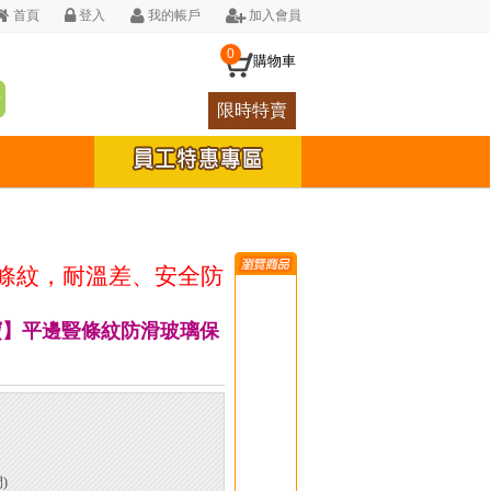
首頁
登入
我的帳戶
加入會員
0
購物車
限時特賣
條紋，耐溫差、安全防
r鍋寶】平邊豎條紋防滑玻璃保
)