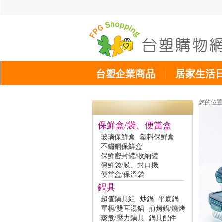
台塑企業商品
居家生活
您的位
保鮮盒/袋、便當盒
玻璃保鮮盒
塑料保鮮盒
不鏽鋼保鮮盒
保鮮密封罐/收納罐
保鮮袋/膜、封口機
便當盒/保溫袋
鍋具
超值鍋具組
炒鍋
平底鍋
單柄/雙耳湯鍋
煎烤鍋/燒烤
蒸煮/壓力鍋具
鍋具配件