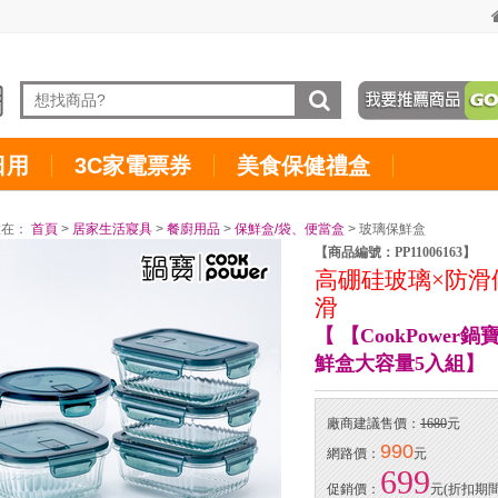
日用
3C家電票券
美食保健禮盒
置在：
首頁
>
居家生活寢具
>
餐廚用品
>
保鮮盒/袋、便當盒
> 玻璃保鮮盒
【商品編號：PP11006163】
高硼硅玻璃×防滑
滑
【 【CookPowe
鮮盒大容量5入組】
廠商建議售價：
1680
元
990
網路價：
元
699
促銷價：
元(折扣期間