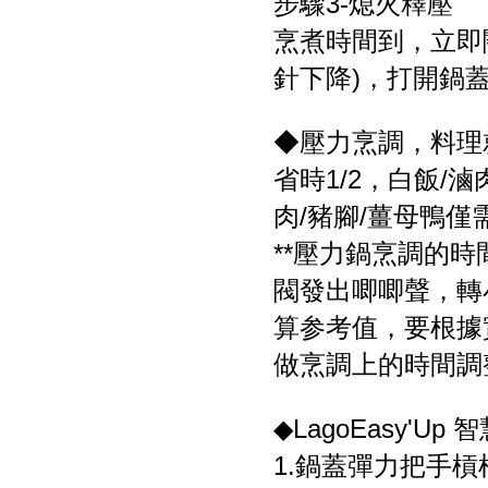
步驟3-熄火釋壓
烹煮時間到，立即
針下降)，打開鍋
◆壓力烹調，料理
省時1/2，白飯/
肉/豬腳/薑母鴨僅
**壓力鍋烹調的
閥發出唧唧聲，轉
算参考值，要根據
做烹調上的時間調
◆LagoEasy'
1.鍋蓋彈力把手