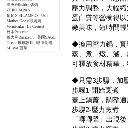
澳洲Wiltshire 烘焙
壓力調整，大幅縮
ZERO JAPAN
葡萄牙SILAMPOS
Usii
蛋白質等營養得以
Mother Goose鵝媽媽
嫩美味，短時間輕
Vermicular
Le Creuset
日本Peacetar
義大利Barazzoni
美國SAGE
◆換用壓力鍋，實
Ocean 玻璃器皿
哩皿食器
SILWA 西華
蒸、煮、燉、滷、
可釋放食材精華，
◆只需3步驟，加
步驟1-開始烹煮
蓋上鍋蓋，調整適
步驟2-壓力烹煮
「唧唧聲」出現後