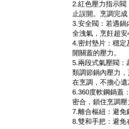
2.紅色壓力指示
止誤開。烹調完成
3.安全閥：若遇
全洩氣，烹飪超安
4.密封墊片：穩定
開關蓋的壓力。
5.兩段式氣壓閥
類調節鍋內壓力，
在烹調，不擔心遺
6.360度軟鋼
密合，鎖住烹調壓
7.離合樞紐：避
8.雙和手把：避