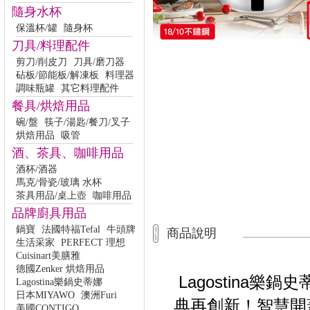
隨身水杯
保溫杯/罐
隨身杯
刀具/料理配件
剪刀/削皮刀
刀具/磨刀器
砧板/節能板/解凍板
料理器
調味瓶罐
其它料理配件
餐具/烘焙用品
碗/盤
筷子/湯匙/餐刀/叉子
烘焙用品
吸管
酒、茶具、咖啡用品
酒杯/酒器
馬克/骨瓷/玻璃 水杯
茶具用品/桌上壺
咖啡用品
品牌廚具用品
鍋寶
法國特福Tefal
牛頭牌
商品說明
生活采家
PERFECT 理想
Cuisinart美膳雅
德國Zenker 烘焙用品
Lagostina樂鍋史
Lagostina樂鍋史蒂娜
日本MIYAWO
澳洲Furi
典再創新！智慧開
美國CONTIGO