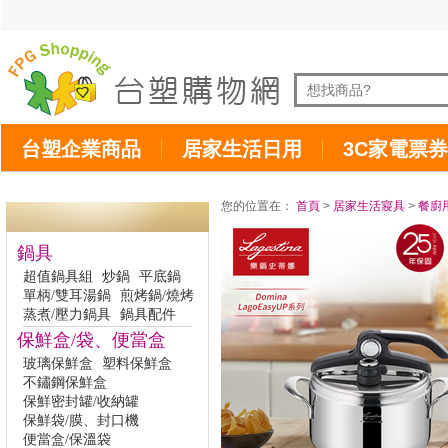
台塑企業商品
居家生活日用
3C家電票券
您的位置在：
首頁
>
居家生活寢具
>
餐廚
鍋具
超值鍋具組
炒鍋
平底鍋
單柄/雙耳湯鍋
煎烤鍋/燒烤
蒸煮/壓力鍋具
鍋具配件
保鮮盒/袋、便當盒
玻璃保鮮盒
塑料保鮮盒
不鏽鋼保鮮盒
保鮮密封罐/收納罐
保鮮袋/膜、封口機
便當盒/保溫袋