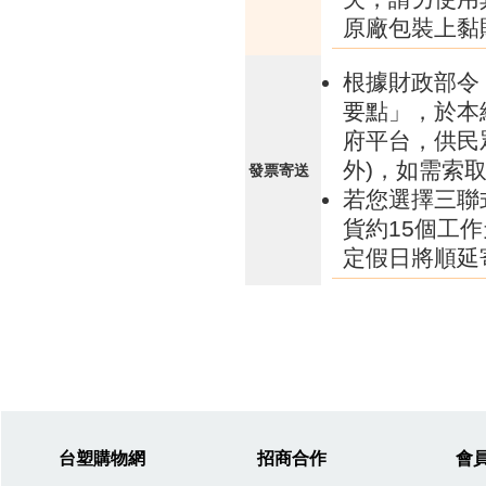
原廠包裝上黏
根據財政部令 
要點」，於本
府平台，供民
外)，如需索
發票寄送
若您選擇三聯
貨約15個工
定假日將順延
台塑購物網
招商合作
會