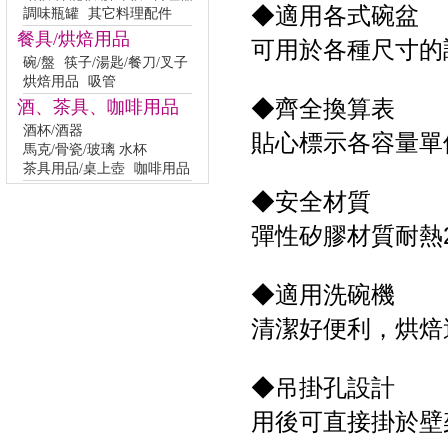
◆適用各式碗盆
調味瓶罐
其它料理配件
餐具/烘焙用品
可用於各種尺寸的
碗/盤
筷子/湯匙/餐刀/叉子
烘焙用品
吸管
◆齊全換算表
酒、茶具、咖啡用品
酒杯/酒器
貼心標示各容量單
馬克/骨瓷/玻璃 水杯
茶具用品/桌上壺
咖啡用品
◆安全材質
彈性矽膠材質耐熱2
◆適用洗碗機
清潔好便利，烘焙
◆吊掛孔設計
用後可直接掛於壁