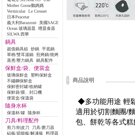
Mother Goose鵝媽媽
Vermicular
Le Creuset
日本Peacetar
義大利Barazzoni
美國SAGE
Ocean 玻璃器皿
哩皿食器
SILWA 西華
鍋具
超值鍋具組
炒鍋
平底鍋
單柄/雙耳湯鍋
煎烤鍋/燒烤
蒸煮/壓力鍋具
鍋具配件
保鮮盒/袋、便當盒
玻璃保鮮盒
塑料保鮮盒
商品說明
不鏽鋼保鮮盒
保鮮密封罐/收納罐
保鮮袋/膜、封口機
便當盒/保溫袋
◆多功能用途 輕
隨身水杯
適用於切割麵團/
保溫杯/罐
隨身杯
刀具/料理配件
包、餅乾等各式糕
剪刀/削皮刀
刀具/磨刀器
砧板/節能板/解凍板
料理器