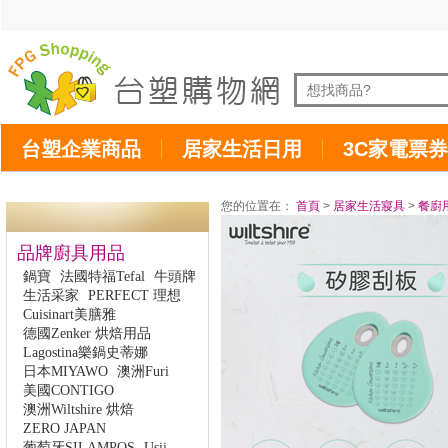
台塑企業商品
居家生活日用
3C家電票券
您的位置在：
首頁
>
居家生活寢具
>
餐廚
品牌廚具用品
鍋寶
法國特福Tefal
牛頭牌
生活采家
PERFECT 理想
Cuisinart美膳雅
德國Zenker 烘焙用品
Lagostina樂鍋史蒂娜
日本MIYAWO
澳洲Furi
美國CONTIGO
澳洲Wiltshire 烘焙
ZERO JAPAN
葡萄牙SILAMPOS
Usii