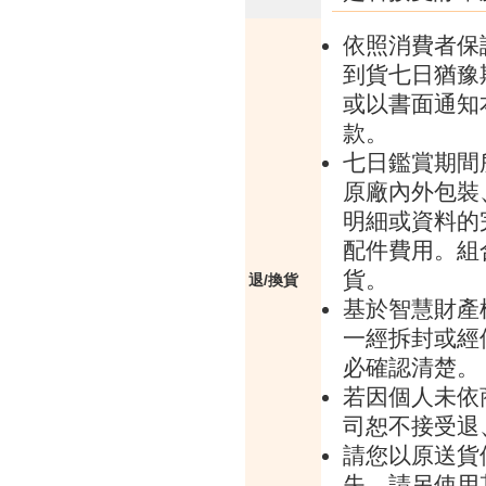
依照消費者保
到貨七日猶豫
或以書面通知
款。
七日鑑賞期間
原廠內外包裝
明細或資料的
配件費用。組
貨。
退/換貨
基於智慧財產
一經拆封或經
必確認清楚。
若因個人未依
司恕不接受退
請您以原送貨
失，請另使用