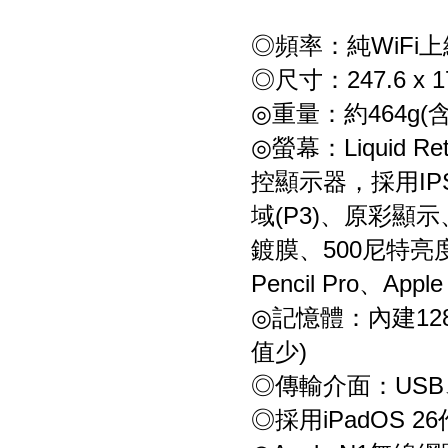
◎頻率：純WiFi上
◎尺寸：247.6 x 17
◎重量：約464g(
◎螢幕：Liquid 
控顯示器，採用IPS技術
域(P3)、原彩
鍍膜、500尼特亮度、支
Pencil Pro、App
◎記憶體：內建12
值少)
◎傳輸介面：US
◎採用iPadOS 2