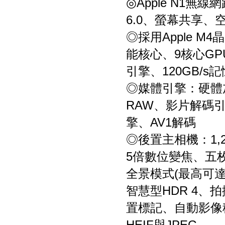
◎Apple N1無線
6.0、螢幕共享、
◎採用Apple M
能核心、9核心G
引擎、120GB/s
◎媒體引擎：硬體加速H
RAW、影片解碼引
擎、AV1解碼
◎後置主相機：1,
5倍數位變焦、五枚鏡
全景模式(最高可達
智慧型HDR 4
置標記、自動影像
HEIF與JPEG