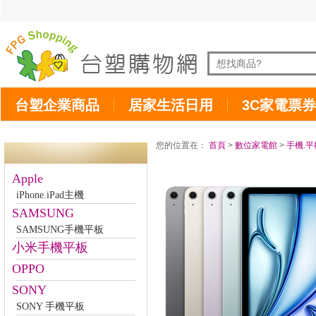
台塑企業商品
居家生活日用
3C家電票券
您的位置在：
首頁
>
數位家電館
>
手機.平
Apple
iPhone.iPad主機
SAMSUNG
SAMSUNG手機平板
小米手機平板
OPPO
SONY
SONY 手機平板