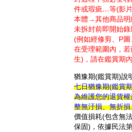
件或瑕疵…等(影
本體→其他商品明細
未拆封前即開始錄
(例如經修剪、P
在受理範圍內，若
生)，請在鑑賞期
猶豫期(鑑賞期)說
七日猶豫期(鑑賞
為維護您的退貨權
整無汙損、無折損
價值損耗(包含無
保固)，依據民法