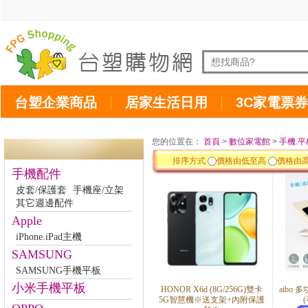
台塑企業商品
居家生活日用
3C家電票券
您的位置在：
首頁
>
數位家電館
>
手機.平
排序方式
價格由低至高
價格由
手機配件
皮套/保護套
手機座/立架
其它週邊配件
Apple
iPhone.iPad主機
SAMSUNG
SAMSUNG手機平板
小米手機平板
HONOR X6d (8G/256G)雙卡
aibo
5G智慧機※送支架+內附保護