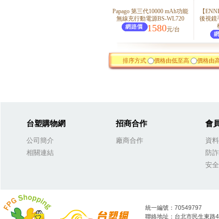
Papago 第三代10000 mAh功能
【ENN
無線充行動電源BS-WL720
後視鏡
1580
元/台
排序方式
價格由低至高
價格由
台塑購物網
招商合作
會
公司簡介
廠商合作
資料
相關連結
防詐
安全
統一編號：70549797
聯絡地址：台北市民生東路4段