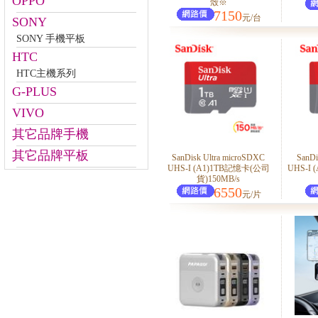
OPPO
殼※
7150
元/台
SONY
SONY 手機平板
HTC
HTC主機系列
G-PLUS
VIVO
其它品牌手機
其它品牌平板
SanDisk Ultra microSDXC
SanDi
UHS-I (A1)1TB記憶卡(公司
UHS-I
貨)150MB/s
6550
元/片