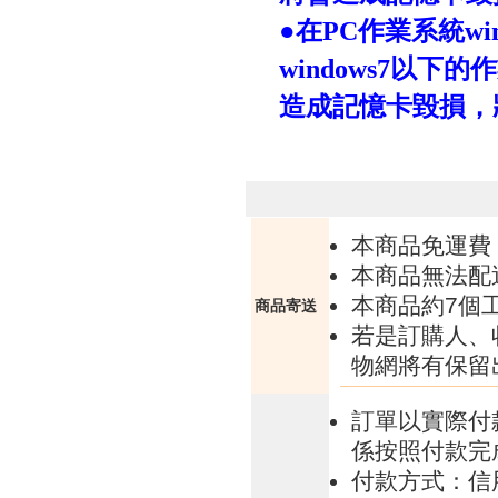
●
在
PC
作業系統
wi
windows7
以下的作
造成記憶卡毀損，
本商品免運費
本商品無法配
本商品約7個
商品寄送
若是訂購人、
物網將有保留
訂單以實際付
係按照付款完
付款方式：信