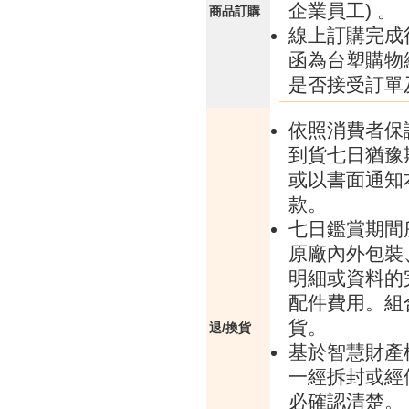
企業員工) 。
商品訂購
線上訂購完成
函為台塑購物
是否接受訂單
依照消費者保
到貨七日猶豫
或以書面通知
款。
七日鑑賞期間
原廠內外包裝
明細或資料的
配件費用。組
貨。
退/換貨
基於智慧財產
一經拆封或經
必確認清楚。