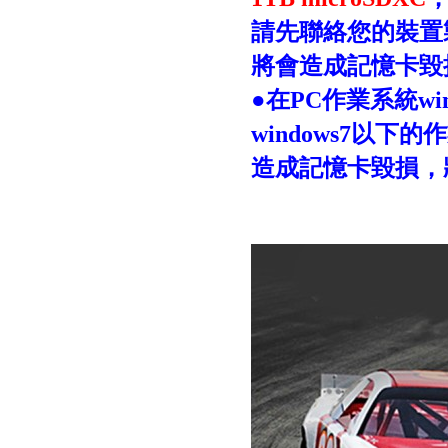
請先聯絡您的裝置
將會造成記憶卡毀
●
在
PC
作業系統
wi
windows7
以下的作
造成記憶卡毀損，