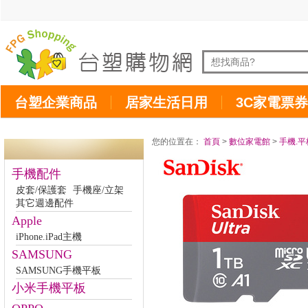
台塑企業商品
居家生活日用
3C家電票券
您的位置在：
首頁
>
數位家電館
>
手機.平
手機配件
皮套/保護套
手機座/立架
其它週邊配件
Apple
iPhone.iPad主機
SAMSUNG
SAMSUNG手機平板
小米手機平板