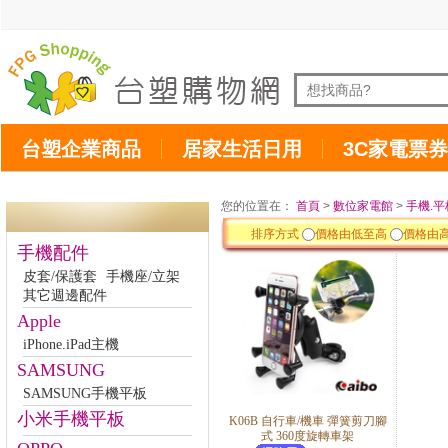
台塑企業商品
居家生活日用
3C家電票券
您的位置在：
首頁
>
數位家電館
>
手機.平
排序方式
價格由低至高
價格由
手機配件
皮套/保護套
手機座/立架
其它週邊配件
Apple
iPhone.iPad主機
SAMSUNG
SAMSUNG手機平板
小米手機平板
K06B 自行車/機車 彈簧剪刀腳
式 360度旋轉車架