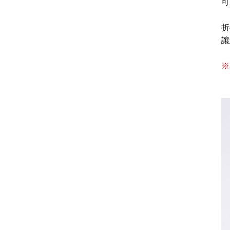
可
折
讓
※