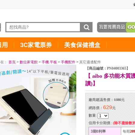
日用
3C家電票券
美食保健禮盒
置在：
首頁
>
數位家電館
>
手機.平板
>
手機配件
> 其它週邊配件
【商品編號：PN04003365】
【 aibo 多功能木
讀)】
廠商建議售價：
1380
元
629
網路價：
元
數量:
信用卡分期價 :
(除不盡餘數
3期0利率
每期
20