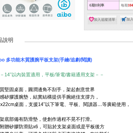
6期0利率
每期
10
加
加入追蹤清單
品說明
ibo 多功能木質護腕平板支架(手繪/追劇/閱讀)
－14"以內裝置適用，平板/筆電/書籍通用支架－－
質堅固桌面，圓潤邊角不刮手，架起創意世界
感矽膠護腕墊，結實結構提供手腕絕佳支撐力，
9x22cm桌面，支援14"以下筆電、平板、閱讀器…等廣範使用，
架底部備有防滑墊，使創作過程不晃不打滑。
附贈矽膠防滑貼x6，可貼於支架桌面或是平板後方