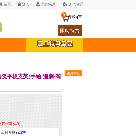
首頁
登入
我的帳戶
加入會員
0
購物車
限時特賣
質護腕平板支架(手繪/追劇/閱
於第一期收取)
9
元 接受
銀行說明