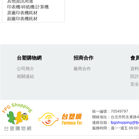
其他資訊周邊
印表機/碎紙機/計算機
原廠印表機耗材
副廠印表機耗材
台塑購物網
招商合作
會
公司簡介
廠商合作
資料
相關連結
防詐
安全
統一編號：70549797
聯絡地址：台北市民生東路4段
連絡信箱：
fpgshopping@fp
服務時間：週一~週五 09:00~