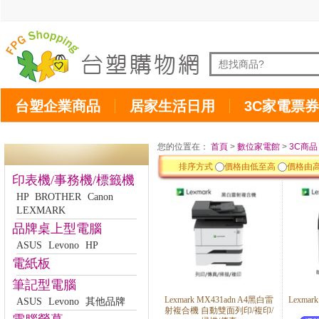
台塑企業商品
居家生活日用
3C家電票券
您的位置在：
首頁
>
數位家電館
>
3C商品
排序方式
價格由低至高
價格由
印表機/事務機/標籤機
HP
BROTHER
Canon
LEXMARK
品牌桌上型電腦
ASUS
Levono
HP
電紙板
筆記型電腦
Lexmark MX431adn A4黑白雷
Lexmar
ASUS
Levono
其他品牌
射複合機 自動雙面列印/複印/