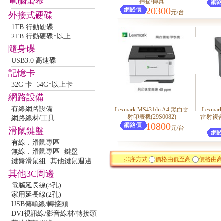
電腦螢幕
掃描/傳真
20300
元/台
外接式硬碟
1TB 行動硬碟
2TB 行動硬碟↑以上
隨身碟
USB3.0 高速碟
記憶卡
32G 卡
64G↑以上卡
網路設備
有線網路設備
Lexmark MS431dn A4 黑白雷
Lexma
射印表機(29S0082)
雷射複合
網路線材/工具
10800
元/台
滑鼠鍵盤
有線．滑鼠專區
無線．滑鼠專區
鍵盤
排序方式
價格由低至高
價格由
鍵盤滑鼠組
其他鍵鼠週邊
其他3C周邊
電腦延長線(3孔)
家用延長線(2孔)
USB傳輸線/轉接頭
DVI視訊線/影音線材/轉接頭