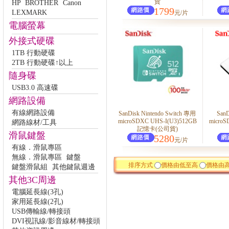
貨
HP
BROTHER
Canon
1799
LEXMARK
元/片
電腦螢幕
外接式硬碟
1TB 行動硬碟
2TB 行動硬碟↑以上
隨身碟
USB3.0 高速碟
網路設備
有線網路設備
SanDisk Nintendo Switch 專用
SanD
microSDXC UHS-I(U3)512GB
micro
網路線材/工具
記憶卡(公司貨)
滑鼠鍵盤
5280
元/片
有線．滑鼠專區
無線．滑鼠專區
鍵盤
排序方式
價格由低至高
價格由
鍵盤滑鼠組
其他鍵鼠週邊
其他3C周邊
電腦延長線(3孔)
家用延長線(2孔)
USB傳輸線/轉接頭
DVI視訊線/影音線材/轉接頭