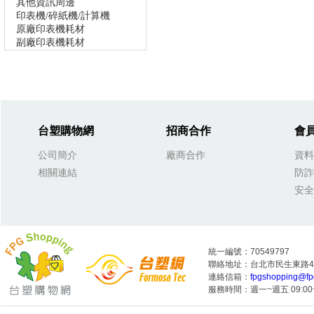
其他資訊周邊
印表機/碎紙機/計算機
原廠印表機耗材
副廠印表機耗材
台塑購物網
招商合作
會
公司簡介
廠商合作
資料
相關連結
防詐
安全
統一編號：70549797
聯絡地址：台北市民生東路4段
連絡信箱：
fpgshopping@fp
服務時間：週一~週五 09:00~