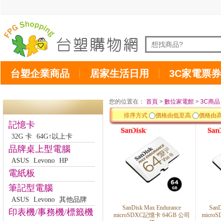
台塑企業商品
居家生活日用
3C家電票券
您的位置在：
首頁
>
數位家電館
>
3C商品
排序方式
價格由低至高
價格由
記憶卡
32G 卡
64G↑以上卡
品牌桌上型電腦
ASUS
Levono
HP
電紙板
筆記型電腦
ASUS
Levono
其他品牌
SanDisk Max Endurance
SanD
印表機/事務機/標籤機
microSDXC記憶卡 64GB 公司
micro