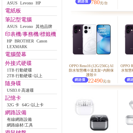
780
ASUS
Levono
HP
元/台
電紙板
筆記型電腦
ASUS
Levono
其他品牌
印表機/事務機/標籤機
HP
BROTHER
Canon
LEXMARK
電腦螢幕
外接式硬碟
OPPO Reno16 (12G/256G) AI
OPPO R
1TB 行動硬碟
防水智慧機※送支架+內附保
水智慧
護殼※
2TB 行動硬碟↑以上
22490
元/台
隨身碟
USB3.0 高速碟
記憶卡
32G 卡
64G↑以上卡
網路設備
有線網路設備
網路線材/工具
滑鼠鍵盤