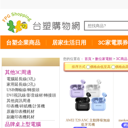
台塑企業商品
居家生活日用
3C家電票券
您的位置在：
首頁
>
數位家電館
>
3C商品
排序方式
價格由低至高
價格由
其他3C周邊
電腦延長線(3孔)
家用延長線(2孔)
USB傳輸線/轉接頭
DVI視訊線/影音線材/轉接頭
其他資訊周邊
印表機/碎紙機/計算機
原廠印表機耗材
副廠印表機耗材
AWEI T29 ANC 主動降噪無線
meek
品牌桌上型電腦
藍牙耳機