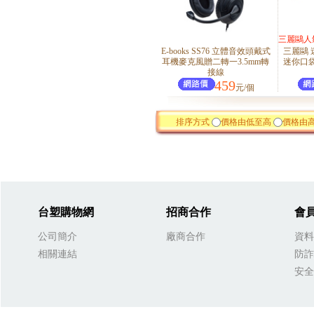
三麗鷗人
E-books SS76 立體音效頭戴式
三麗鷗
造型迷你
耳機麥克風贈二轉一3.5mm轉
迷你口袋相機
接線
459
元/個
排序方式
價格由低至高
價格由
台塑購物網
招商合作
會
公司簡介
廠商合作
資料
相關連結
防詐
安全