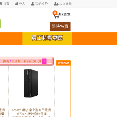
首頁
登入
我的帳戶
加入會員
0
購物車
限時特賣
共有
7
筆資料，目前在第1頁
1
用電腦
Lenovo 聯想 桌上型商用電腦
用桌機
M70s 小機殼商務電腦