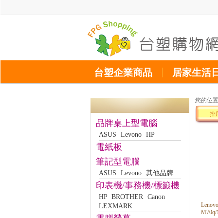
台塑企業商品
居家生活
您的位
排
品牌桌上型電腦
ASUS
Levono
HP
電紙板
筆記型電腦
ASUS
Levono
其他品牌
印表機/事務機/標籤機
HP
BROTHER
Canon
Len
LEXMARK
M70q