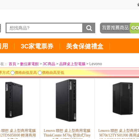
日用
3C家電票券
美食保健禮盒
置在：
首頁
>
數位家電館
>
3C商品
>
品牌桌上型電腦
> Levono
序方式
價格由低至高
價格由高至低
ovo 聯想 桌上型商用電腦
Lenovo 聯想 桌上型商用電腦
Lenovo 聯想 桌上型商
/12TDS05H00 輕薄商用
ThinkCentre M70q 壁掛式Tiny
M70t/12TYS01J00 商