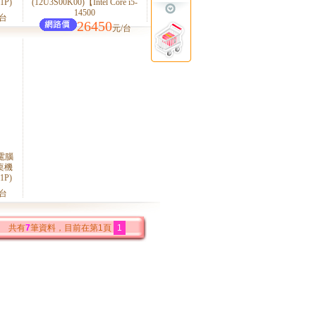
1P)
(12U3S00K00)【Intel Core i5-
14500
/台
26450
元/台
用電腦
用桌機
1P)
/台
共有
7
筆資料，目前在第1頁
1