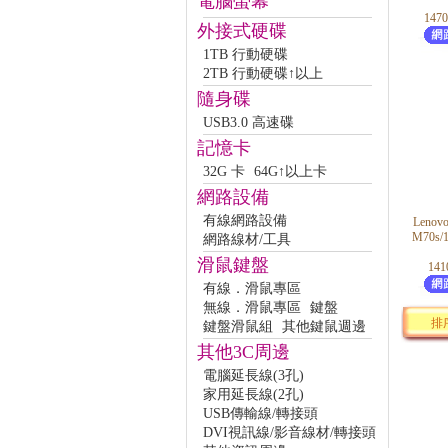
電腦螢幕
147
外接式硬碟
1TB 行動硬碟
2TB 行動硬碟↑以上
隨身碟
USB3.0 高速碟
記憶卡
32G 卡
64G↑以上卡
網路設備
有線網路設備
Len
M70s
網路線材/工具
滑鼠鍵盤
141
有線．滑鼠專區
無線．滑鼠專區
鍵盤
排
鍵盤滑鼠組
其他鍵鼠週邊
其他3C周邊
電腦延長線(3孔)
家用延長線(2孔)
USB傳輸線/轉接頭
DVI視訊線/影音線材/轉接頭