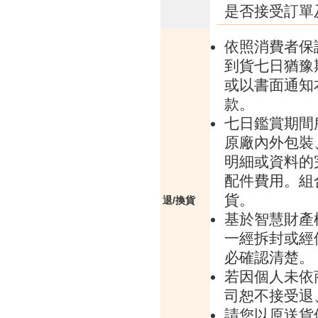
是否接受訂單
依照消費者保
到貨七日猶豫
或以書面通知
款。
七日鑑賞期間
原廠內外包裝
明細或資料的
配件費用。組
貨。
退/換貨
基於智慧財產
一經拆封或經
必確認清楚。
若因個人未依
司恕不接受退
請您以原送貨