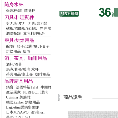
隨身水杯
保溫杯/罐
隨身杯
刀具/料理配件
剪刀/削皮刀
刀具/磨刀器
砧板/節能板/解凍板
料理器
調味瓶罐
其它料理配件
餐具/烘焙用品
碗/盤
筷子/湯匙/餐刀/叉子
烘焙用品
吸管
酒、茶具、咖啡用品
酒杯/酒器
馬克/骨瓷/玻璃 水杯
茶具用品/桌上壺
咖啡用品
品牌廚具用品
鍋寶
法國特福Tefal
牛頭牌
生活采家
PERFECT 理想
商品說明
Cuisinart美膳雅
德國Zenker 烘焙用品
Lagostina樂鍋史蒂娜
日本MIYAWO
澳洲Furi
美國CONTIGO