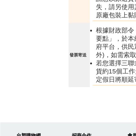
失，請另使用
原廠包裝上黏
根據財政部令 
要點」，於本
府平台，供民
外)，如需索
發票寄送
若您選擇三聯
貨約15個工
定假日將順延
台塑購物網
招商合作
會