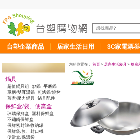
台塑企業商品
居家生活日用
3C家電票券
您的位置在：
首頁
>
居家生活寢具
>
餐廚
鍋具
超值鍋具組
炒鍋
平底鍋
單柄/雙耳湯鍋
煎烤鍋/燒烤
蒸煮/壓力鍋具
鍋具配件
保鮮盒/袋、便當盒
玻璃保鮮盒
塑料保鮮盒
不鏽鋼保鮮盒
保鮮密封罐/收納罐
保鮮袋/膜、封口機
便當盒/保溫袋