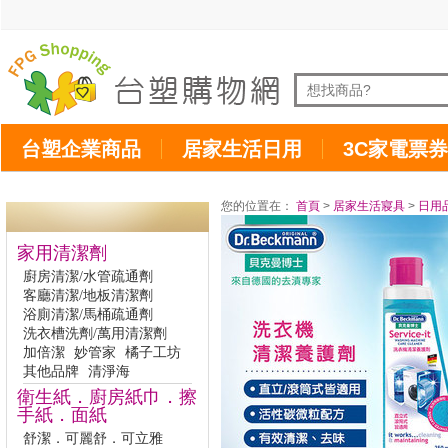
台塑企業商品
居家生活日用
3C家電票券
您的位置在：
首頁
>
居家生活寢具
>
日用
家用清潔劑
廚房清潔/水管疏通劑
客廳清潔/地板清潔劑
浴廁清潔/馬桶疏通劑
洗衣槽洗劑/萬用清潔劑
加倍潔
妙管家
橘子工坊
其他品牌
清淨海
衛生紙．廚房紙巾．擦
手紙．面紙
舒潔．可麗舒．可立雅