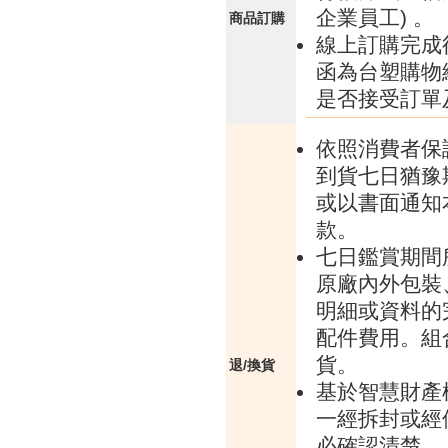
企業員工) 。
商品訂購
線上訂購完成
函為台塑購物
是否接受訂單
依照消費者保
到貨七日猶豫
或以書面通知
款。
七日鑑賞期間
原廠內外包裝
明細或資料的
配件費用。組
貨。
退/換貨
基於智慧財產
一經拆封或經
必確認清楚。