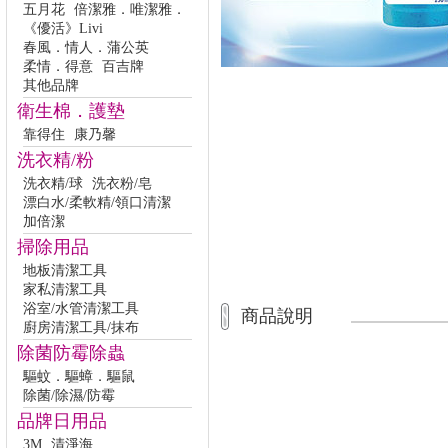
五月花
倍潔雅．唯潔雅．
《優活》Livi
春風．情人．蒲公英
柔情．得意
百吉牌
其他品牌
衛生棉．護墊
靠得住
康乃馨
洗衣精/粉
洗衣精/球
洗衣粉/皂
漂白水/柔軟精/領口清潔
加倍潔
掃除用品
地板清潔工具
家私清潔工具
浴室/水管清潔工具
商品說明
廚房清潔工具/抹布
除菌防霉除蟲
驅蚊．驅蟑．驅鼠
除菌/除濕/防霉
品牌日用品
3M
清淨海