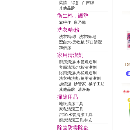
柔情．得意
百吉牌
其他品牌
衛生棉．護墊
靠得住
康乃馨
洗衣精/粉
洗衣精/球
洗衣粉/皂
漂白水/柔軟精/領口清潔
加倍潔
家用清潔劑
廚房清潔/水管疏通劑
【妙
客廳清潔/地板清潔劑
浴廁清潔/馬桶疏通劑
洗衣槽洗劑/萬用清潔劑
加倍潔
妙管家
橘子工坊
其他品牌
清淨海
掃除用品
地板清潔工具
家私清潔工具
浴室/水管清潔工具
廚房清潔工具/抹布
除菌防霉除蟲