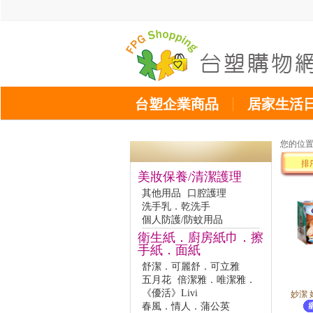
台塑企業商品
居家生活
您的位
排
美妝保養/清潔護理
其他用品
口腔護理
洗手乳．乾洗手
個人防護/防蚊用品
衛生紙．廚房紙巾．擦
手紙．面紙
舒潔．可麗舒．可立雅
五月花
倍潔雅．唯潔雅．
《優活》Livi
妙潔 
春風．情人．蒲公英