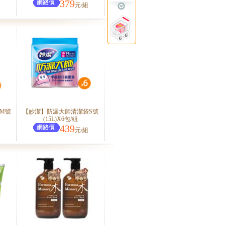
379
元/組
M號
【妙潔】防漏大師清潔袋S號
(15L)X6包/組
439
元/組