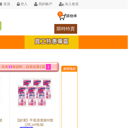
首頁
登入
我的帳戶
加入會員
0
購物車
限時特賣
共有
15
筆資料，目前在第1頁
1
號
【妙潔】平底清潔袋M號
(20L)x6包/組