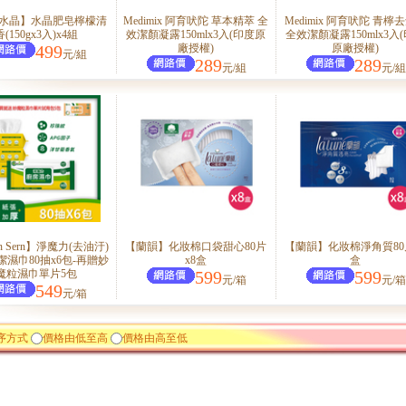
水晶】水晶肥皂檸檬清
Medimix 阿育吠陀 草本精萃 全
Medimix 阿育吠陀 青檸
香(150gx3入)x4組
效潔顏凝露150mlx3入(印度原
全效潔顏凝露150mlx3入
499
廠授權)
原廠授權)
元/組
289
289
元/組
元/組
n Sern】淨魔力(去油汙)
【蘭韻】化妝棉口袋甜心80片
【蘭韻】化妝棉淨角質80
濕巾80抽x6包-再贈妙
x8盒
盒
魔粒濕巾單片5包
599
599
元/箱
元/箱
549
元/箱
序方式
價格由低至高
價格由高至低