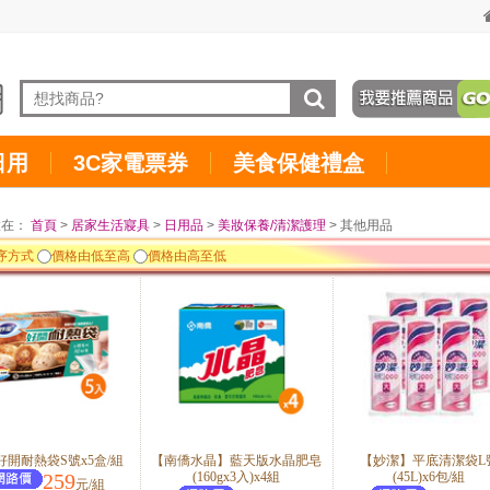
日用
3C家電票券
美食保健禮盒
置在：
首頁
>
居家生活寢具
>
日用品
>
美妝保養/清潔護理
> 其他用品
序方式
價格由低至高
價格由高至低
好開耐熱袋S號x5盒/組
【南僑水晶】藍天版水晶肥皂
【妙潔】平底清潔袋L
259
(160gx3入)x4組
(45L)x6包/組
元/組