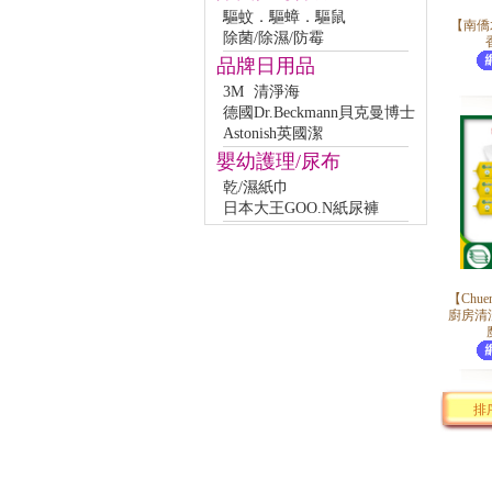
驅蚊．驅蟑．驅鼠
【南僑
除菌/除濕/防霉
品牌日用品
3M
清淨海
德國Dr.Beckmann貝克曼博士
Astonish英國潔
嬰幼護理/尿布
乾/濕紙巾
日本大王GOO.N紙尿褲
【Chue
廚房清潔
排