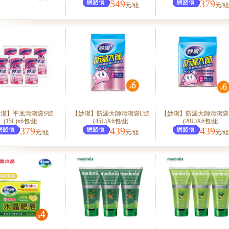
549
379
元/組
元/組
潔】平底清潔袋S號
【妙潔】防漏大師清潔袋L號
【妙潔】防漏大師清潔袋
(15L)x6包/組
(45L)X6包/組
(20L)X6包/組
379
439
439
元/組
元/組
元/組