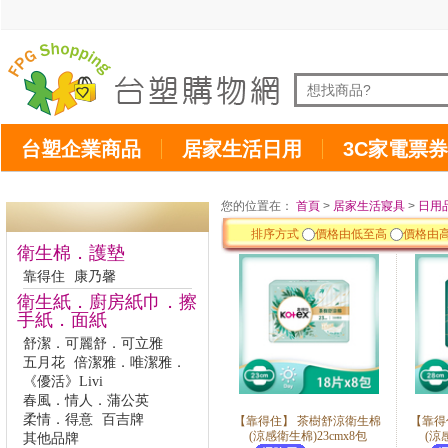
台塑企業商品
居家生活日用
3C家電票券
您的位置在：
首頁
>
居家生活寢具
>
日用
排序方式
價格由低至高
價格由
衛生棉．護墊
靠得住
康乃馨
衛生紙．廚房紙巾．擦
手紙．面紙
舒潔．可麗舒．可立雅
五月花
倍潔雅．唯潔雅．
《優活》Livi
春風．情人．蒲公英
柔情．得意
百吉牌
【靠得住】 茶樹舒涼衛生棉
【靠得
(涼感衛生棉)23cmx8包
(涼
其他品牌