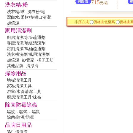
715
元/箱
洗衣精/粉
洗衣精/球
洗衣粉/皂
漂白水/柔軟精/領口清潔
排序方式
價格由低至高
價格由
加倍潔
家用清潔劑
廚房清潔/水管疏通劑
客廳清潔/地板清潔劑
浴廁清潔/馬桶疏通劑
洗衣槽洗劑/萬用清潔劑
加倍潔
妙管家
橘子工坊
其他品牌
清淨海
掃除用品
地板清潔工具
家私清潔工具
浴室/水管清潔工具
廚房清潔工具/抹布
除菌防霉除蟲
驅蚊．驅蟑．驅鼠
除菌/除濕/防霉
品牌日用品
3M
清淨海