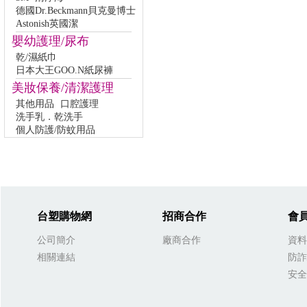
德國Dr.Beckmann貝克曼博士
Astonish英國潔
嬰幼護理/尿布
乾/濕紙巾
日本大王GOO.N紙尿褲
美妝保養/清潔護理
其他用品
口腔護理
洗手乳．乾洗手
個人防護/防蚊用品
台塑購物網
招商合作
會
公司簡介
廠商合作
資料
相關連結
防詐
安全