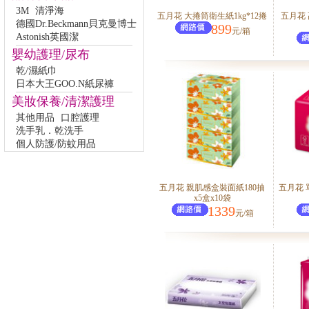
3M
清淨海
五月花 大捲筒衛生紙1kg*12捲
五月花
德國Dr.Beckmann貝克曼博士
899
元/箱
Astonish英國潔
嬰幼護理/尿布
乾/濕紙巾
日本大王GOO.N紙尿褲
美妝保養/清潔護理
其他用品
口腔護理
洗手乳．乾洗手
個人防護/防蚊用品
五月花 親肌感盒裝面紙180抽
五月花 
x5盒x10袋
1339
元/箱