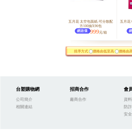
五月花 太空包面紙-可分散配
五月花
方100抽X96包
999
元/箱
排序方式
價格由低至高
價格由
台塑購物網
招商合作
會
公司簡介
廠商合作
資料
相關連結
防詐
安全