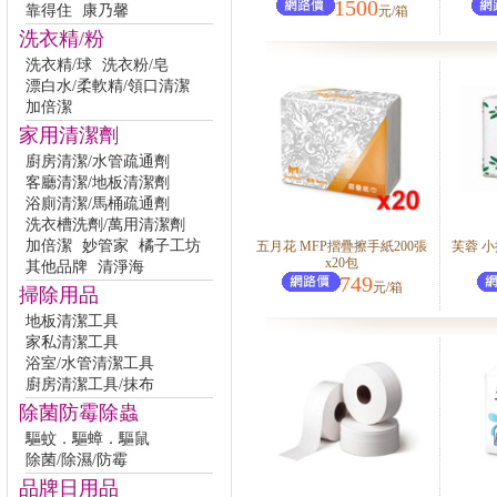
1500
靠得住
康乃馨
元/箱
洗衣精/粉
洗衣精/球
洗衣粉/皂
漂白水/柔軟精/領口清潔
加倍潔
家用清潔劑
廚房清潔/水管疏通劑
客廳清潔/地板清潔劑
浴廁清潔/馬桶疏通劑
洗衣槽洗劑/萬用清潔劑
加倍潔
妙管家
橘子工坊
五月花 MFP摺疊擦手紙200張
芙蓉 小
x20包
其他品牌
清淨海
749
元/箱
掃除用品
地板清潔工具
家私清潔工具
浴室/水管清潔工具
廚房清潔工具/抹布
除菌防霉除蟲
驅蚊．驅蟑．驅鼠
除菌/除濕/防霉
品牌日用品