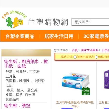
台塑企業商品
居家生活日用
3C家電票券
您的位置在：
首頁
>
居家生活寢具
>
日用
排序方式
價格由低至高
價格由
衛生紙．廚房紙巾．擦
手紙．面紙
舒潔．可麗舒．可立雅
五月花
倍潔雅．唯潔雅．《優活》
Livi
春風．情人．蒲公英
柔情．得意
百吉牌
其他品牌
五月花平版衛生紙(400張*6包
五月花 
衛生棉．護墊
*8袋)