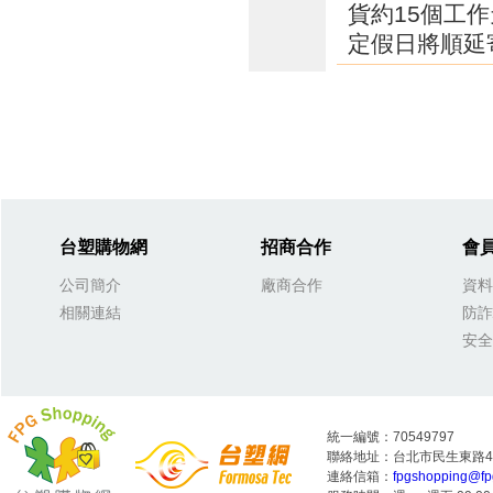
貨約15個工
定假日將順延
台塑購物網
招商合作
會
公司簡介
廠商合作
資料
相關連結
防詐
安全
統一編號：70549797
聯絡地址：台北市民生東路4段
連絡信箱：
fpgshopping@fp