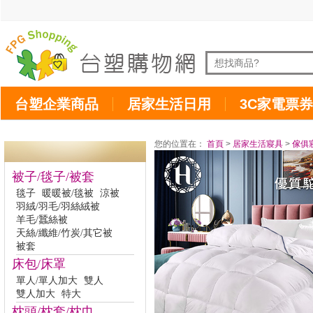
台塑企業商品
居家生活日用
3C家電票券
您的位置在：
首頁
>
居家生活寢具
>
傢俱
被子/毯子/被套
毯子
暖暖被/毯被
涼被
羽絨/羽毛/羽絲絨被
羊毛/蠶絲被
天絲/纖維/竹炭/其它被
被套
床包/床罩
單人/單人加大
雙人
雙人加大
特大
枕頭/枕套/枕巾