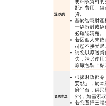
明細或資料的
配件費用。組
貨。
退/換貨
基於智慧財產
一經拆封或經
必確認清楚。
若因個人未依
司恕不接受退
請您以原送貨
失，請另使用
原廠包裝上黏
根據財政部令 
要點」，於本
府平台，供民
外)，如需索
發票寄送
若您選擇三聯