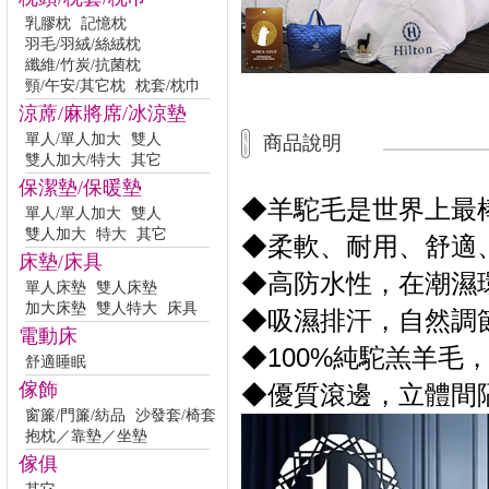
乳膠枕
記憶枕
羽毛/羽絨/絲絨枕
纖維/竹炭/抗菌枕
頸/午安/其它枕
枕套/枕巾
涼蓆/麻將席/冰涼墊
單人/單人加大
雙人
商品說明
雙人加大/特大
其它
保潔墊/保暖墊
◆羊駝毛是世界上最
單人/單人加大
雙人
雙人加大
特大
其它
◆柔軟、耐用、舒適
床墊/床具
◆高防水性，在潮濕
單人床墊
雙人床墊
加大床墊
雙人特大
床具
◆吸濕排汗，自然調
電動床
◆100%純駝羔羊
舒適睡眠
傢飾
◆優質滾邊，立體間
窗簾/門簾/紡品
沙發套/椅套
抱枕／靠墊／坐墊
傢俱