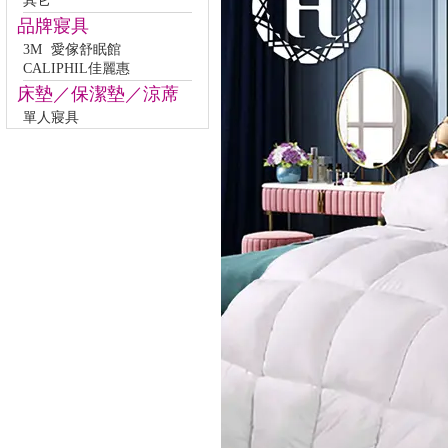
其它
品牌寢具
3M
愛傢舒眠館
CALIPHIL佳麗惠
床墊／保潔墊／涼蓆
單人寢具