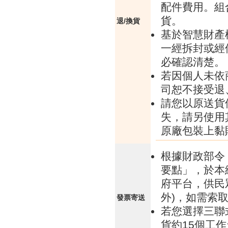
配件費用。組
貨。
退/換貨
基於智慧財產
一經拆封或經
必確認清楚。
若因個人未依
司恕不接受退
請您以原送貨
失，請另使用
原廠包裝上黏
根據財政部令 
要點」，於本
府平台，供民
外)，如需索
發票寄送
若您選擇三聯
貨約15個工