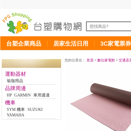
台塑企業商品
居家生活日用
3C家電票券
您的位置在：
首頁
>
數位家電館
>
交通及
運動器材
瑜珈用品
品牌周邊
HP
GARMIN
車用週邊
機車
SYM 機車
SUZUKI
YAMAHA