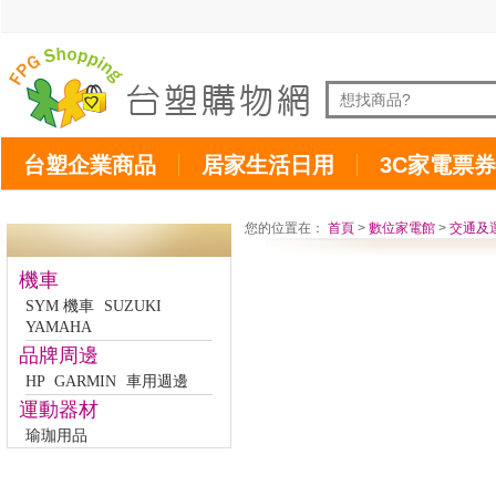
台塑企業商品
居家生活日用
3C家電票券
您的位置在：
首頁
>
數位家電館
>
交通及
機車
SYM 機車
SUZUKI
YAMAHA
品牌周邊
HP
GARMIN
車用週邊
運動器材
瑜珈用品