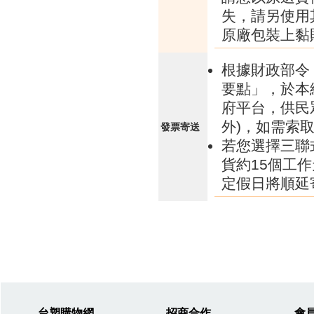
失，請另使用
原廠包裝上黏
根據財政部令 
要點」，於本
府平台，供民
外)，如需索
發票寄送
若您選擇三聯
貨約15個工
定假日將順延
台塑購物網
招商合作
會