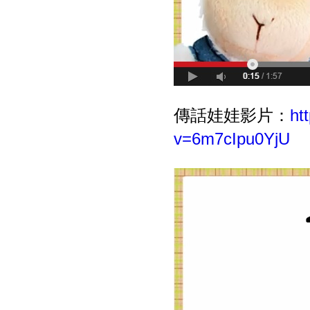
傳話娃娃影片：
ht
v=6m7cIpu0YjU