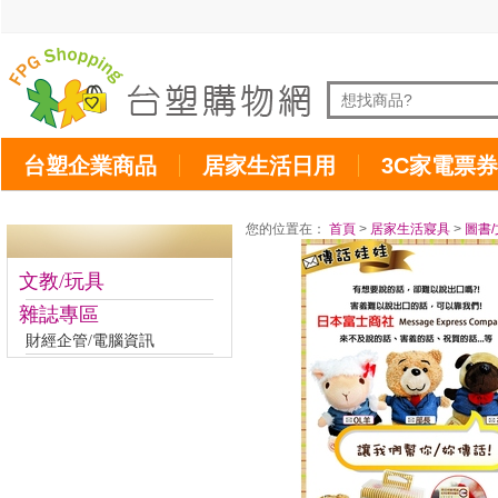
台塑企業商品
居家生活日用
3C家電票券
您的位置在：
首頁
>
居家生活寢具
>
圖書/
文教/玩具
雜誌專區
財經企管/電腦資訊