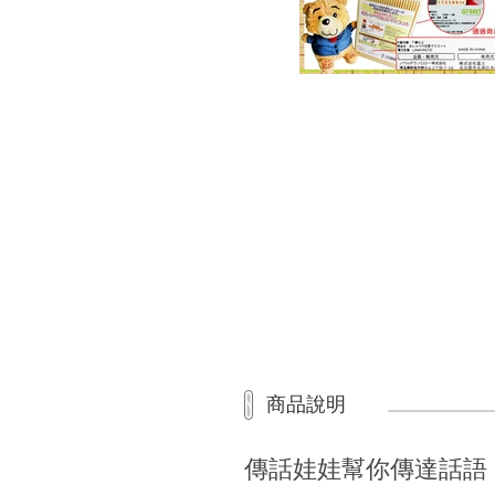
商品說明
傳話娃娃幫你傳達話語