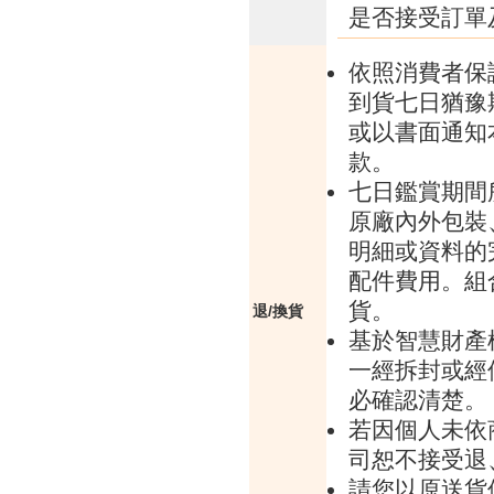
是否接受訂單
依照消費者保
到貨七日猶豫
或以書面通知
款。
七日鑑賞期間
原廠內外包裝
明細或資料的
配件費用。組
貨。
退/換貨
基於智慧財產
一經拆封或經
必確認清楚。
若因個人未依
司恕不接受退
請您以原送貨