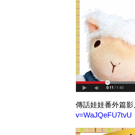
傳話娃娃番外篇影
v=WaJQeFU7tvU